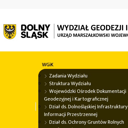
WGiK
Konferencja IMPULS 2024
WGiK
Konferencja IMPULS 2024
Zadania Wydziału
Struktura Wydziału
Wojewódzki Ośrodek Dokumentacji
Informacja przestrzenna IMPULSem d
Geodezyjnej i Kartograficznej
Edycja X
Dział ds. Dolnośląskiej Infrastruktury
Informacji Przestrzennej
W dniach 4-5 czerwca 2024 odbyła się jubileuszowa X ed
Dział ds. Ochrony Gruntów Rolnych