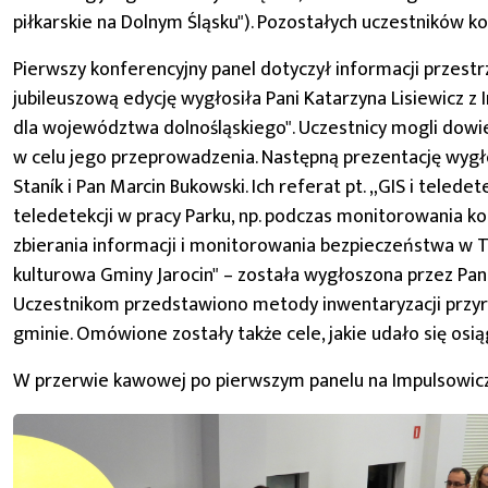
piłkarskie na Dolnym Śląsku"). Pozostałych uczestników 
Pierwszy konferencyjny panel dotyczył informacji przestr
jubileuszową edycję wygłosiła Pani Katarzyna Lisiewicz z
dla województwa dolnośląskiego". Uczestnicy mogli dowie
w celu jego przeprowadzenia. Następną prezentację wygł
Staník i Pan Marcin Bukowski. Ich referat pt. „GIS i te
teledetekcji w pracy Parku, np. podczas monitorowania k
zbierania informacji i monitorowania bezpieczeństwa w T
kulturowa Gminy Jarocin" – została wygłoszona przez Pan
Uczestnikom przedstawiono metody inwentaryzacji przyr
gminie. Omówione zostały także cele, jakie udało się osi
W przerwie kawowej po pierwszym panelu na Impulsowiczó