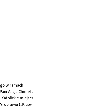
ego w ramach
ani Alicja Chmiel z
„Katolickie miejsca
 Wrocławiu („Kluby