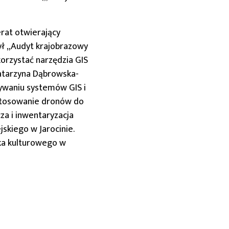
erat otwierający
był „Audyt krajobrazowy
orzystać narzędzia GIS
Katarzyna Dąbrowska-
tywaniu systemów GIS i
astosowanie dronów do
za i inwentaryzacja
skiego w Jarocinie.
ka kulturowego w