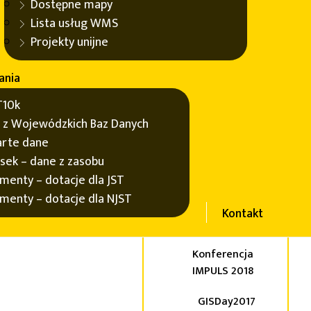
Dostępne mapy
IMPULS 2024
Lista usług WMS
Konferencja
Projekty unijne
IMPULS 2023
ania
Konferencja
IMPULS 2022
10k
 z Wojewódzkich Baz Danych
GISDay 2021
rte dane
Konferencja
sek – dane z zasobu
IMPULS 2021
menty – dotacje dla JST
menty – dotacje dla NJST
Konferencja
Kontakt
IMPULS 2019
Konferencja
IMPULS 2018
GISDay2017