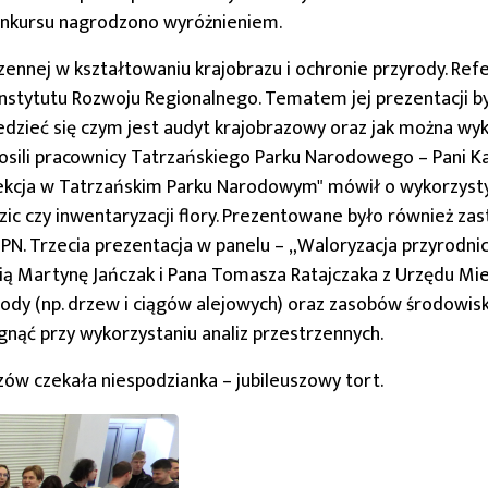
konkursu nagrodzono wyróżnieniem.
zennej w kształtowaniu krajobrazu i ochronie przyrody. Ref
 Instytutu Rozwoju Regionalnego. Tematem jej prezentacji 
dzieć się czym jest audyt krajobrazowy oraz jak można wyk
osili pracownicy Tatrzańskiego Parku Narodowego – Pani 
ledetekcja w Tatrzańskim Parku Narodowym" mówił o wykorzys
ozic czy inwentaryzacji flory. Prezentowane było również z
PN. Trzecia prezentacja w panelu – „Waloryzacja przyrodnic
ią Martynę Jańczak i Pana Tomasza Ratajczaka z Urzędu Miej
ody (np. drzew i ciągów alejowych) oraz zasobów środowis
ągnąć przy wykorzystaniu analiz przestrzennych.
w czekała niespodzianka – jubileuszowy tort.