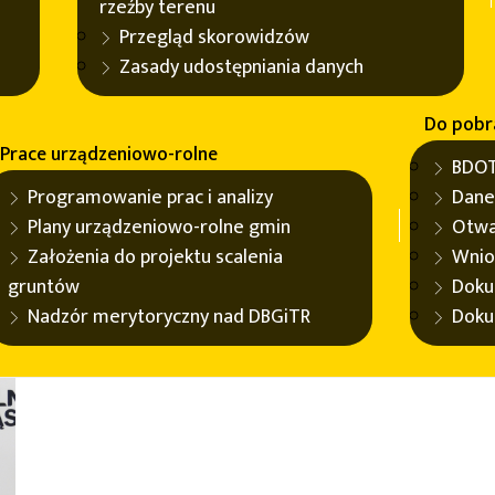
rzeźby terenu
Przegląd skorowidzów
Zasady udostępniania danych
Do pobr
Prace urządzeniowo-rolne
BDOT
Programowanie prac i analizy
Dane
Plany urządzeniowo-rolne gmin
Otwa
Założenia do projektu scalenia
Wnio
gruntów
Doku
Nadzór merytoryczny nad DBGiTR
Doku