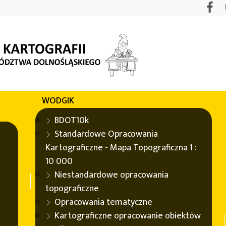
WODGIK
BDOT10k
Standardowe Opracowania
Kartograficzne - Mapa Topograficzna 1 :
10 000
la rozwoju lokalnego
Niestandardowe opracowania
topograficzne
Opracowania tematyczne
ycja konferencji „Informacja przestrzenna IMPULSem do roz
Kartograficzne opracowanie obiektów