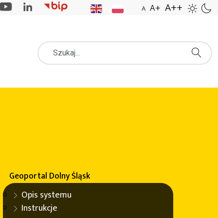
A++
A+
A
Szukaj
Wybierz
konferencję
Konferencja
IMPULS 2026
Geoportal
Dolny Śląsk
Konferencja
IMPULS 2025
Opis systemu
woju regionalnego".
Instrukcje
Konferencja