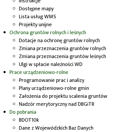
Instrukcje
Kartografii Urzędu Marszałkowskiego we
Dostępne mapy
Wrocławiu na pamiątkę spotkania Zespołu
Lista usług WMS
Geodetów Województw przy Związku
Projekty unijne
Województw Rzeczypospolitej Polskiej wraz z
Ochrona gruntów rolnych i leśnych
kierownikami Wojewódzkich Ośrodków
Dotacje na ochronę gruntów rolnych
Dokumentacji Geodezyjnej i Kartograficznej oraz
Zmiana przeznaczenia gruntów rolnych
Dyrektorów Wojewódzkich Biur Geodezji, które
Zmiana przeznaczenia gruntów leśnych
odbywało się we Wrocławiu w dniach 11-12
Ulgi w spłacie należności WD
grudnia 2023 roku. Mapeusza zaprojektowała i
Prace urządzeniowo-rolne
wykonała p. Marta Mirynowska.
Programowanie prac i analizy
Plany urządzeniowo-rolne gmin
Założenia do projektu scalenia gruntów
Nadzór merytoryczny nad DBGiTR
Do pobrania
BDOT10k
Dane z Wojewódzkich Baz Danych