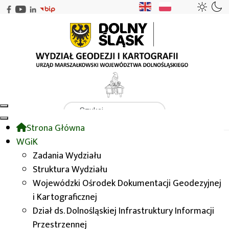
Szukaj
Strona Główna
WGiK
WGiK
Krasnal Mapeusz
WGiK
Zadania Wydziału
Struktura Wydziału
Krasnal Mapeusz
Wojewódzki Ośrodek Dokumentacji Geodezyjnej
i Kartograficznej
Dział ds. Dolnośląskiej Infrastruktury Informacji
Przestrzennej