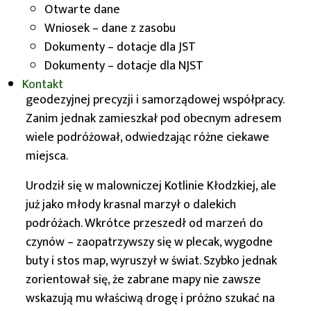
Otwarte dane
Historia Krasnala Mapeusza
Wniosek – dane z zasobu
Mapeusz dołączył do rodziny wrocławskich
Dokumenty – dotacje dla JST
krasnali stając się nie tylko ozdobą miejskiej
Dokumenty – dotacje dla NJST
przestrzeni, lecz także ambasadorem
Kontakt
geodezyjnej precyzji i samorządowej współpracy.
Zanim jednak zamieszkał pod obecnym adresem
wiele podróżował, odwiedzając różne ciekawe
miejsca.
Urodził się w malowniczej Kotlinie Kłodzkiej, ale
już jako młody krasnal marzył o dalekich
podróżach. Wkrótce przeszedł od marzeń do
czynów – zaopatrzywszy się w plecak, wygodne
buty i stos map, wyruszył w świat. Szybko jednak
zorientował się, że zabrane mapy nie zawsze
wskazują mu właściwą drogę i próżno szukać na