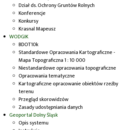
Dział ds. Ochrony Gruntów Rolnych
Konferencje
Konkursy
Krasnal Mapeusz
WODGIK
BDOT10k
Standardowe Opracowania Kartograficzne -
Mapa Topograficzna 1 : 10 000
Krasnal Mapeusz zamieszkał pod budynkiem
Niestandardowe opracowania topograficzne
Urzędu Marszałkowskiego Województwa
Opracowania tematyczne
Dolnośląskiego w grudniu 2023 roku. Pochylony
Kartograficzne opracowanie obiektów rzeźby
nad biurkiem kreśli mapę województwa
terenu
dolnośląskiego przy pomocy pióra i kroczka,
Przegląd skorowidzów
przypominając o znaczeniu geodezji i kartografii
Zasady udostępniania danych
w planowaniu rozwoju regionu.
Geoportal
Dolny Śląsk
Opis systemu
Figurka powstała z inicjatywy Wydziału Geodezji i