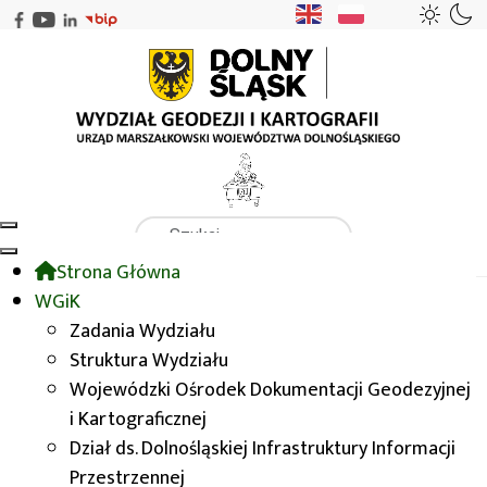
Szukaj
Strona Główna
WGiK
WODGIK
Zasady udostępniania danych
WGiK
Zadania Wydziału
Struktura Wydziału
Zasady udostępniania
Wojewódzki Ośrodek Dokumentacji Geodezyjnej
danych
i Kartograficznej
Dział ds. Dolnośląskiej Infrastruktury Informacji
Przestrzennej