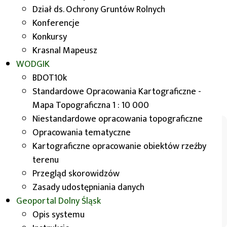
elementów treści ogólnogeograficznej bądź
Dział ds. Ochrony Gruntów Rolnych
określone zagadnienie społeczno-gospodarcze
Konferencje
lub przyrodnicze. Tłem, tzw. podkładem, dla
Konkursy
przedstawienia treści map tematycznych jest
Krasnal Mapeusz
odpowiednio dobrana mapa topograficzna lub jej
WODGIK
wybrane elementy.
BDOT10k
Standardowe Opracowania Kartograficzne -
Opracowania tematyczne
Mapa Topograficzna 1 : 10 000
Niestandardowe opracowania topograficzne
Opracowania tematyczne
Kartograficzne opracowanie obiektów rzeźby
terenu
Przegląd skorowidzów
Zasady udostępniania danych
Geoportal
Dolny Śląsk
Mapa
Opis systemu
sozologiczna