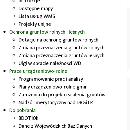
Instrukcje
Dostępne mapy
Lista usług WMS
Projekty unijne
Ochrona gruntów rolnych i leśnych
Dotacje na ochronę gruntów rolnych
Zmiana przeznaczenia gruntów rolnych
Zmiana przeznaczenia gruntów leśnych
Mapa
Ulgi w spłacie należności WD
hydrograficzna
Prace urządzeniowo-rolne
Programowanie prac i analizy
Plany urządzeniowo-rolne gmin
Założenia do projektu scalenia gruntów
Nadzór merytoryczny nad DBGiTR
Do pobrania
BDOT10k
Dane z Wojewódzkich Baz Danych
Mapa glebowo-rolnicza