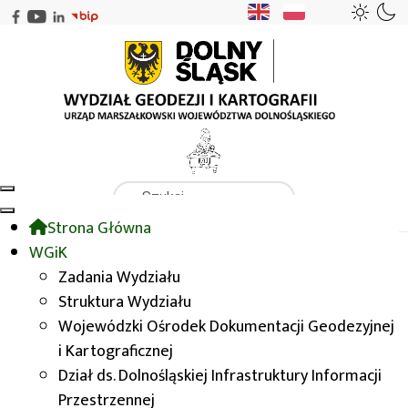
Szukaj
Strona Główna
WGiK
WODGIK
Opracowania tematyczne
WGiK
Zadania Wydziału
Struktura Wydziału
Opracowania tematyczne
Wojewódzki Ośrodek Dokumentacji Geodezyjnej
i Kartograficznej
Mapy tematyczne są opracowaniami
Dział ds. Dolnośląskiej Infrastruktury Informacji
kartograficznymi eksponującym kilka wybranych
Przestrzennej