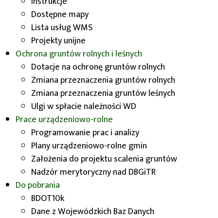
Instrukcje
Topograficznych (BDOT10k)
.
Dostępne mapy
Lista usług WMS
Dane
BDOT10k z województwa
Projekty unijne
dolnośląskiego w formacie GML
, w paczkach
Ochrona gruntów rolnych i leśnych
podzielonych na powiaty, mogą Państwo pobrać:
Dotacje na ochronę gruntów rolnych
bezpośrednio z naszej strony:
link tutaj
Zmiana przeznaczenia gruntów rolnych
z Geoportalu
Dolny Śląsk
za pomocą
Zmiana przeznaczenia gruntów leśnych
modułu mapowego „Pobieranie bazy
Ulgi w spłacie należności WD
BDOT10k":
link tutaj
Prace urządzeniowo-rolne
Programowanie prac i analizy
Plany urządzeniowo-rolne gmin
Na Geoportalu
Dolny Śląsk
przechodzimy do
Założenia do projektu scalenia gruntów
modułu „Pobieranie bazy BDOT10k": Inne moduły
Nadzór merytoryczny nad DBGiTR
-> Mapy topograficzne i ortofotomapy ->
Do pobrania
Pobieranie bazy BDOT10k.
BDOT10k
Dane z Wojewódzkich Baz Danych
Po najechaniu na wybrany powiat klikamy
Pobierz