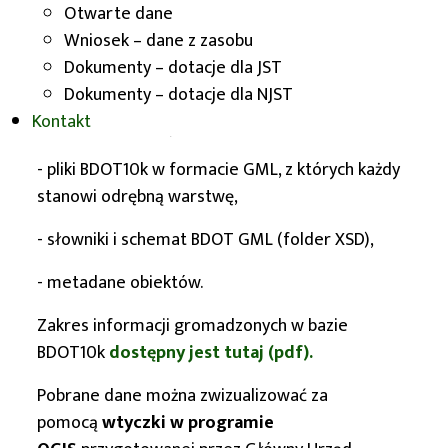
Otwarte dane
plik
aby ściągnąć paczkę danych BDOT10k.
Wniosek – dane z zasobu
Dokumenty – dotacje dla JST
Dokumenty – dotacje dla NJST
Kontakt
Każda paczka danych BDOT10k zawiera:
- pliki BDOT10k w formacie GML, z których każdy
stanowi odrębną warstwę,
- słowniki i schemat BDOT GML (folder XSD),
- metadane obiektów.
Zakres informacji gromadzonych w bazie
BDOT10k
dostępny jest tutaj (pdf).
Pobrane dane można zwizualizować za
pomocą
wtyczki w programie