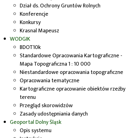
Dział ds. Ochrony Gruntów Rolnych
Konferencje
Konkursy
Krasnal Mapeusz
WODGIK
BDOT10k
Standardowe Opracowania Kartograficzne -
Mapa Topograficzna 1 : 10 000
Niestandardowe opracowania topograficzne
Opracowania tematyczne
Informujemy, że na podstawie art. 1 pkt 28
Kartograficzne opracowanie obiektów rzeźby
ustawy z dnia 16 kwietnia 2020 r. o zmianie o
terenu
zmianie ustawy - Prawo geodezyjne i
Przegląd skorowidzów
kartograficzne oraz niektórych innych ustaw
Zasady udostępniania danych
(Dz.U. z 2020 poz. 782)
od dnia 31 lipca 2020
Geoportal
Dolny Śląsk
roku,
nie będzie pobierana opłata za
Opis systemu
udostępnianie Bazy Danych Obiektów