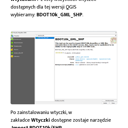
dostępnych dla tej wersji QGIS
wybieramy:
BDOT10k_GML_SHP
.
Po zainstalowaniu wtyczki, w
zakładce
Wtyczki
dostępne zostaje narzędzie