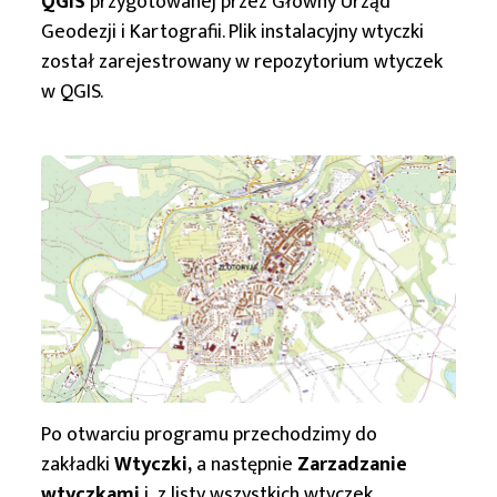
QGIS
przygotowanej przez Główny Urząd
Geodezji i Kartografii. Plik instalacyjny wtyczki
został zarejestrowany w repozytorium wtyczek
w QGIS.
Po otwarciu programu przechodzimy do
zakładki
Wtyczki,
a następnie
Zarzadzanie
wtyczkami
i z listy wszystkich wtyczek