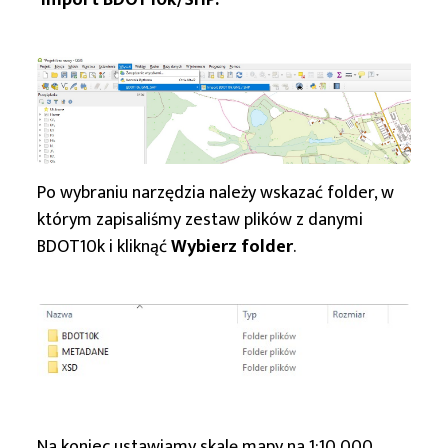
Import BDOT10k/SHP.
Po wybraniu narzędzia należy wskazać folder, w
którym zapisaliśmy zestaw plików z danymi
BDOT10k i kliknąć
Wybierz folder
.
Na koniec ustawiamy skalę mapy na 1:10 000.