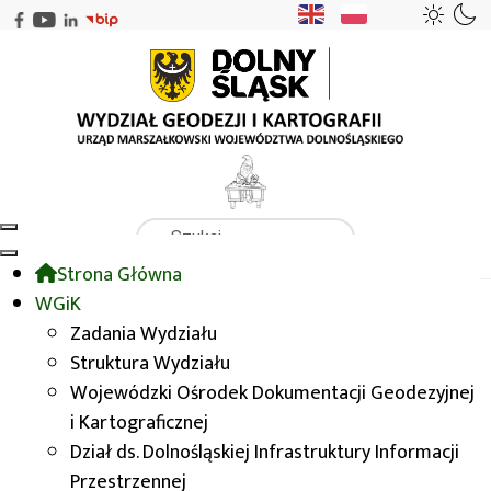
Szukaj
Strona Główna
WGiK
Do pobrania
BDOT10k
WGiK
Zadania Wydziału
Struktura Wydziału
BDOT10k
Wojewódzki Ośrodek Dokumentacji Geodezyjnej
i Kartograficznej
Dział ds. Dolnośląskiej Infrastruktury Informacji
Przestrzennej