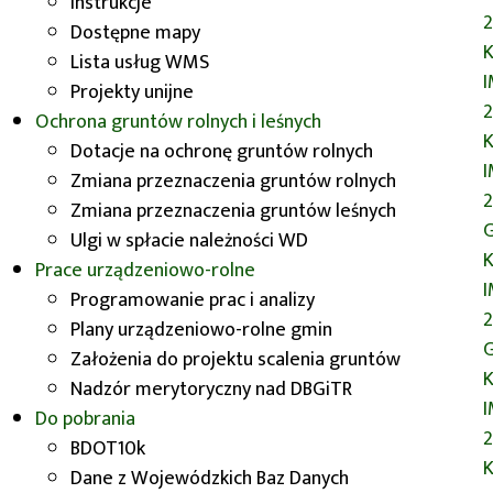
Instrukcje
2
Dostępne mapy
K
Lista usług WMS
Projekty unijne
2
Ochrona gruntów rolnych i leśnych
K
Dotacje na ochronę gruntów rolnych
Zmiana przeznaczenia gruntów rolnych
2
Zmiana przeznaczenia gruntów leśnych
G
Ulgi w spłacie należności WD
K
Prace urządzeniowo-rolne
Programowanie prac i analizy
2
Plany urządzeniowo-rolne gmin
G
Założenia do projektu scalenia gruntów
K
Nadzór merytoryczny nad DBGiTR
Do pobrania
2
BDOT10k
K
Dane z Wojewódzkich Baz Danych