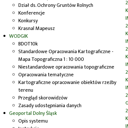
obchodach Międzynarodowego Dnia
Dział ds. Ochrony Gruntów Rolnych
K
Systemów Informacji Geograficznej -
Konferencje
GISday 2013. Pracownicy uczestniczyli
Konkursy
w przygotowanej z tej okazji
Krasnal Mapeusz
K
konferencji, która odbyła się w
WODGIK
nowowybudowanym budynku
BDOT10k
GEOCENTRUM Politechniki
Standardowe Opracowania Kartograficzne -
K
Wrocławskiej. Podczas sesji
Mapa Topograficzna 1 : 10 000
referatowej zaprezentowano
Niestandardowe opracowania topograficzne
uczestnikom funkcjonalności oraz
Opracowania tematyczne
K
najnowsze wizualizacje
Kartograficzne opracowanie obiektów rzeźby
mapowe
GEOPORTALU Dolnego
terenu
Śląska
. Prezentacja zaowocowała
Przegląd skorowidzów
G
ciekawą dyskusją dotyczącą
Zasady udostępniania danych
2
propozycji rozbudowy portalu o nowe
Geoportal
Dolny Śląsk
K
moduły mapowe i dodatkowe
Opis systemu
narzędzia.