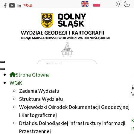
Szukaj
Strona Główna
WGiK
GISDay 2013
WGiK
Wybi
Zadania Wydziału
konf
Struktura Wydziału
GISDay 2013
Wojewódzki Ośrodek Dokumentacji Geodezyjnej
i Kartograficznej
K
Wydział Geodezji i Kartografii
już po
Dział ds. Dolnośląskiej Infrastruktury Informacji
raz dziesiąty wziął czynny udział w
Przestrzennej