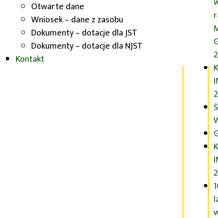
Otwarte dane
Wniosek – dane z zasobu
Dokumenty – dotacje dla JST
G
Dokumenty – dotacje dla NJST
2
Kontakt
K
2
Ś
G
K
1
l