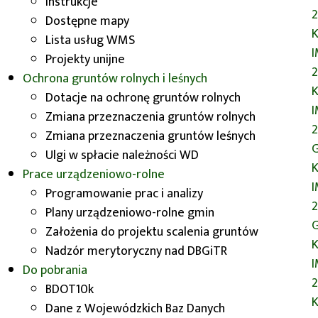
Instrukcje
Wrocławskim wygłosiliśmy referat
2
Dostępne mapy
pt.
Przedstawienie rzeźby terenu
K
Lista usług WMS
na przykładzie map Geoportalu
Projekty unijne
Dolnego Śląska – podtopienie jednej
2
Ochrona gruntów rolnych i leśnych
z raf kartografii?
W kuluarach
K
Dotacje na ochronę gruntów rolnych
prezentowaliśmy na naszym stoisku
Zmiana przeznaczenia gruntów rolnych
wojewódzki zasób geodezyjny i
2
Zmiana przeznaczenia gruntów leśnych
kartograficzny oraz platformę
G
Ulgi w spłacie należności WD
prezentującą wojewódzkie bazy
K
Prace urządzeniowo-rolne
danych
Geoportal
Dolny Śląsk
.
Programowanie prac i analizy
Zainteresowani mogli otrzymać nowy
2
Plany urządzeniowo-rolne gmin
informator Wydziału, ulotki oraz
G
Założenia do projektu scalenia gruntów
upominki reklamowe Dolnego Śląska.
K
Nadzór merytoryczny nad DBGiTR
Do pobrania
Na Uniwersytecie Przyrodniczym
2
BDOT10k
mieliśmy przyjemność wygłosić
K
Dane z Wojewódzkich Baz Danych
wykład inaugurujący pt.
Geoportal