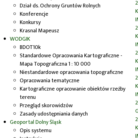
Dział ds. Ochrony Gruntów Rolnych
K
W dniu 18 listopada 2015 r.
Wydział
Konferencje
Geodezji i Kartografii
UMWD
Konkursy
aktywnie uczestniczył w obchodach
Krasnal Mapeusz
K
Międzynarodowego Dnia Systemów
WODGIK
Informacji Przestrzennej. Pojawiliśmy
BDOT10k
się na II Wrocławskim GISDay,
Standardowe Opracowania Kartograficzne -
K
organizowanym przez studenckie
Mapa Topograficzna 1 : 10 000
koła naukowe dwóch wrocławskich
Niestandardowe opracowania topograficzne
uczelni: Politechniki Wrocławskiej
Opracowania tematyczne
K
i Uniwersytetu Wrocławskiego oraz
Kartograficzne opracowanie obiektów rzeźby
na GIS Day 2015 organizowanym
terenu
przez koła i stowarzyszenia
Przegląd skorowidzów
G
działające na Uniwersytecie
Zasady udostępniania danych
2
Przyrodniczym we Wrocławiu.
Geoportal
Dolny Śląsk
K
Opis systemu
Podczas konferencji na Uniwersytecie