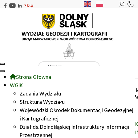
Szukaj
Strona Główna
WGiK
GISDay 2015
WGiK
Wybi
Zadania Wydziału
konf
Struktura Wydziału
GISDay 2015
Wojewódzki Ośrodek Dokumentacji Geodezyjnej
i Kartograficznej
K
Dział ds. Dolnośląskiej Infrastruktury Informacji
Przestrzennej