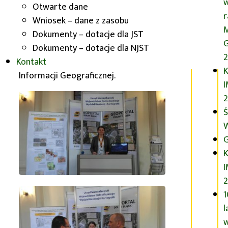
Otwarte dane
Dolnego Śląska – GIS na wyciągnięcie
Wniosek – dane z zasobu
ręki
, skierowany przede wszystkim do
Dokumenty – dotacje dla JST
licznie zebranej młodzieży ze szkół
G
Dokumenty – dotacje dla NJST
średnich, która dopiero rozpoczyna
2
Kontakt
swoją przygodę z Systemami
K
Informacji Geograficznej.
2
Ś
G
K
1
l