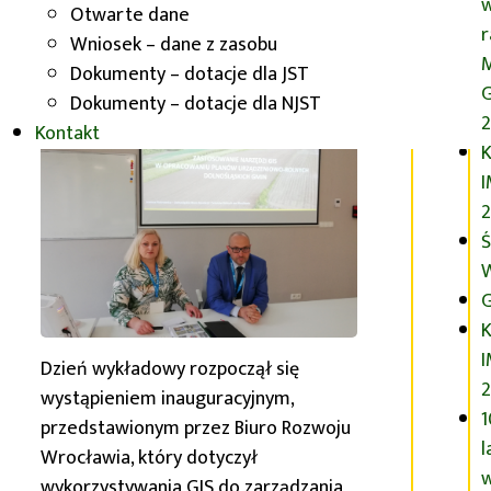
miejsce wykłady przedstawiane
Otwarte dane
online, drugiego odbyły się
Wniosek – dane z zasobu
stacjonarne warsztaty.
Dokumenty – dotacje dla JST
G
Dokumenty – dotacje dla NJST
2
Kontakt
K
2
Ś
G
K
Dzień wykładowy rozpoczął się
wystąpieniem inauguracyjnym,
1
przedstawionym przez Biuro Rozwoju
l
Wrocławia, który dotyczył
wykorzystywania GIS do zarządzania