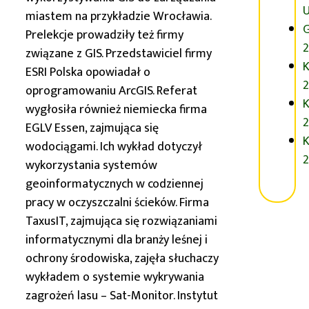
miastem na przykładzie Wrocławia.
G
Prelekcje prowadziły też firmy
2
związane z GIS. Przedstawiciel firmy
K
ESRI Polska opowiadał o
2
oprogramowaniu ArcGIS. Referat
K
wygłosiła również niemiecka firma
2
EGLV Essen, zajmująca się
K
wodociągami. Ich wykład dotyczył
2
wykorzystania systemów
geoinformatycznych w codziennej
pracy w oczyszczalni ścieków. Firma
TaxusIT, zajmująca się rozwiązaniami
informatycznymi dla branży leśnej i
ochrony środowiska, zajęła słuchaczy
wykładem o systemie wykrywania
zagrożeń lasu – Sat-Monitor. Instytut