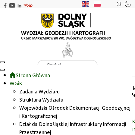
Szukaj
Strona Główna
WGiK
GISDay 2021
WGiK
Wybi
Zadania Wydziału
konf
Struktura Wydziału
GISDay 2021
Wojewódzki Ośrodek Dokumentacji Geodezyjnej
i Kartograficznej
K
Dział ds. Dolnośląskiej Infrastruktury Informacji
Przestrzennej