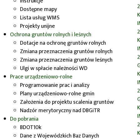
Instrukcje
2
Dostępne mapy
K
Lista usług WMS
Projekty unijne
2
Ochrona gruntów rolnych i leśnych
K
Dotacje na ochronę gruntów rolnych
Zmiana przeznaczenia gruntów rolnych
2
Zmiana przeznaczenia gruntów leśnych
G
Ulgi w spłacie należności WD
K
Prace urządzeniowo-rolne
Programowanie prac i analizy
2
VIII wrocławski GISDay organizowany
Plany urządzeniowo-rolne gmin
G
jest przez koła naukowe Politechniki
Założenia do projektu scalenia gruntów
K
Wrocławskiej oraz Uniwersytetu
Nadzór merytoryczny nad DBGiTR
Przyrodniczego we Wrocławiu. W tym
Do pobrania
2
roku przeprowadzany był w formie
BDOT10k
K
hybrydowej – pierwszego dnia miały
Dane z Wojewódzkich Baz Danych