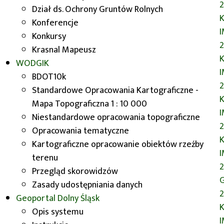
Dział ds. Ochrony Gruntów Rolnych
K
Konferencje
Konkursy
Wrocławski GISDay 2021
Krasnal Mapeusz
K
WODGIK
W dniach 17 – 18 listopada 2021 odbył
BDOT10k
się VIII wrocławski GISDay,
Standardowe Opracowania Kartograficzne -
organizowany w ramach
K
Mapa Topograficzna 1 : 10 000
Międzynarodowego Dnia Systemów
Niestandardowe opracowania topograficzne
Informacji Geograficznej, w którym
Opracowania tematyczne
czynny udział brał
Wydział Geodezji i
K
Kartograficzne opracowanie obiektów rzeźby
Kartografii
UMWD.
terenu
Przegląd skorowidzów
G
Zasady udostępniania danych
2
Geoportal
Dolny Śląsk
K
Opis systemu