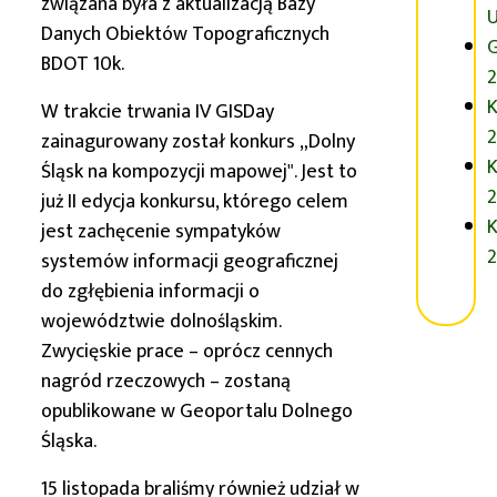
związana była z aktualizacją Bazy
Danych Obiektów Topograficznych
G
BDOT 10k.
2
K
W trakcie trwania IV GISDay
2
zainagurowany został konkurs „
Dolny
K
Śląsk
na kompozycji mapowej". Jest to
2
już II edycja konkursu, którego celem
K
jest zachęcenie sympatyków
2
systemów informacji geograficznej
do zgłębienia informacji o
województwie dolnośląskim.
Zwycięskie prace – oprócz cennych
nagród rzeczowych – zostaną
opublikowane w Geoportalu Dolnego
Śląska.
15 listopada braliśmy również udział w