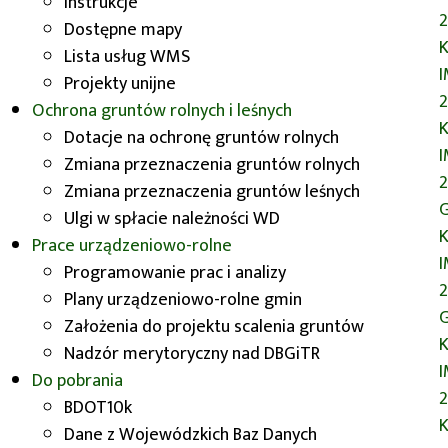
Instrukcje
listopada na naszym stoisku
2
Dostępne mapy
prezentowaliśmy Geoportal
Dolny
K
Lista usług WMS
Śląsk
oraz informowaliśmy o pracach
Projekty unijne
związanych z projektem pn.
2
Ochrona gruntów rolnych i leśnych
„
Rozbudowa Geoportalu
Dolny
K
Dotacje na ochronę gruntów rolnych
Śląsk
- budowa Dolnośląskiej
Zmiana przeznaczenia gruntów rolnych
Infrastruktury Informacji
2
Zmiana przeznaczenia gruntów leśnych
Przestrzennej"
. Projekt ten
G
Ulgi w spłacie należności WD
realizowany jest w ramach
K
Prace urządzeniowo-rolne
Regionalnego Programu
Programowanie prac i analizy
Operacyjnego 2014-2020.
2
Plany urządzeniowo-rolne gmin
Zainteresowani mogli otrzymać
G
Założenia do projektu scalenia gruntów
informator Wydziału Geodezji i
K
Nadzór merytoryczny nad DBGiTR
Kartografii UMWD, ulotki dotyczące
Do pobrania
projektu „Rozbudowa Geoportalu
2
BDOT10k
Dolny Śląsk
", mapy oraz upominki
K
Dane z Wojewódzkich Baz Danych
reklamowe Dolnego Śląska.