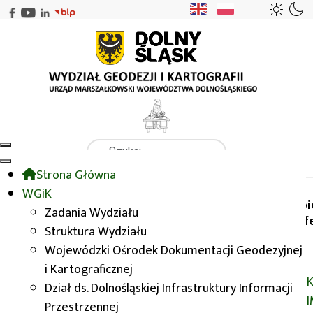
Szukaj
Strona Główna
WGiK
GISDay2017
WGiK
Wybi
Zadania Wydziału
konf
Struktura Wydziału
GISDay2017
Wojewódzki Ośrodek Dokumentacji Geodezyjnej
i Kartograficznej
K
Dział ds. Dolnośląskiej Infrastruktury Informacji
Przestrzennej