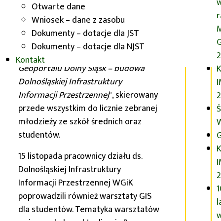
Otwarte dane
Podczas sesji wykładowej Iwona
Wniosek – dane z zasobu
Nakonieczna (dyrektor Wydziału
Dokumenty – dotacje dla JST
Geodezji i Kartografii UMWD)
G
Dokumenty – dotacje dla NJST
wygłosiła referat pt. „
Rozbudowa
2
Kontakt
Geoportalu
Dolny Śląsk
– budowa
K
Dolnośląskiej Infrastruktury
Informacji Przestrzennej
", skierowany
2
przede wszystkim do licznie zebranej
Ś
młodzieży ze szkół średnich oraz
studentów.
G
K
15 listopada pracownicy działu ds.
Dolnośląskiej Infrastruktury
Informacji Przestrzennej
WGiK
1
poprowadzili również warsztaty GIS
l
dla studentów. Tematyka warsztatów