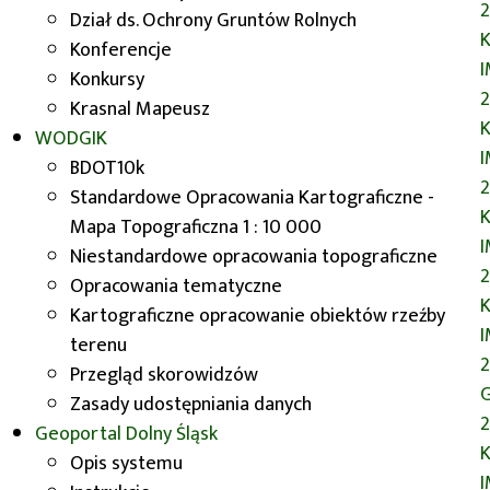
Dział ds. Ochrony Gruntów Rolnych
K
Konferencje
Wrocławski GISDAY 2017
Konkursy
Krasnal Mapeusz
W dniach 15 - 16 listopada 2017 r.
K
WODGIK
Wydział Geodezji i Kartografii
UMWD
BDOT10k
aktywnie uczestniczył w obchodach
Standardowe Opracowania Kartograficzne -
Międzynarodowego Dnia Systemów
K
Mapa Topograficzna 1 : 10 000
Informacji Przestrzennej.
Niestandardowe opracowania topograficzne
Opracowania tematyczne
Byliśmy obecni na IV Wrocławskim
K
Kartograficzne opracowanie obiektów rzeźby
GISDay, organizowanym przez koła
terenu
naukowe z trzech czołowych
Przegląd skorowidzów
wrocławskich uczelni: Politechniki
G
Zasady udostępniania danych
Wrocławskiej, Uniwersytetu
2
Geoportal
Dolny Śląsk
Przyrodniczego we Wrocławiu oraz
K
Opis systemu
Uniwersytetu Wrocławskiego. 16