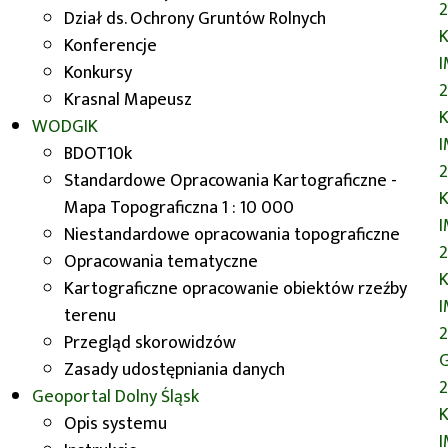
Informacja przestrzenna
Dział ds. Ochrony Gruntów Rolnych
nowym Impulsem do
K
Konferencje
rozwoju lokalnego
Konkursy
Krasnal Mapeusz
Edycja I
K
WODGIK
BDOT10k
Informacja przestrzenna nowym
Standardowe Opracowania Kartograficzne -
impulsem dla rozwoju lokalnego – to
K
Mapa Topograficzna 1 : 10 000
temat konferencji, która odbyła się w
Niestandardowe opracowania topograficzne
czwartek we Wrocławiu. W spotkaniu
Opracowania tematyczne
wzięli udział m.in. Włodzimierz
K
Kartograficzne opracowanie obiektów rzeźby
Chlebosz - Członek Zarządu
terenu
Województwa Dolnośląskiego, Robert
Przegląd skorowidzów
Pajkert - Geodeta Województwa
G
Zasady udostępniania danych
Dolnośląskiego oraz przedstawiciele
2
Geoportal
Dolny Śląsk
gmin i powiatów, instytucji
K
Opis systemu
publicznych, środowisk naukowych i