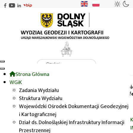
Szukaj
Strona Główna
WGiK
Konferencja IMPULS 2014
WGiK
Wybi
Zadania Wydziału
konf
Struktura Wydziału
Konferencja IMPULS
Wojewódzki Ośrodek Dokumentacji Geodezyjnej
2014
i Kartograficznej
K
Dział ds. Dolnośląskiej Infrastruktury Informacji
Przestrzennej