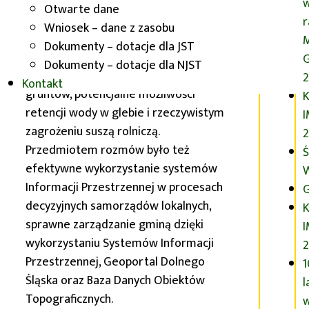
Otwarte dane
Uczestnicy spotkania dyskutowali
Wniosek – dane z zasobu
m.in. o zróżnicowaniu warunków
Dokumenty – dotacje dla JST
przyrodniczych i produkcji rolniczej,
G
Dokumenty – dotacje dla NJST
zmianach w strukturze użytkowania
2
Kontakt
gruntów, potencjalne możliwości
K
retencji wody w glebie i rzeczywistym
zagrożeniu suszą rolniczą.
2
Przedmiotem rozmów było też
Ś
efektywne wykorzystanie systemów
Informacji Przestrzennej w procesach
G
decyzyjnych samorządów lokalnych,
K
sprawne zarządzanie gminą dzięki
wykorzystaniu Systemów Informacji
Przestrzennej, Geoportal Dolnego
1
Śląska oraz Baza Danych Obiektów
l
Topograficznych.