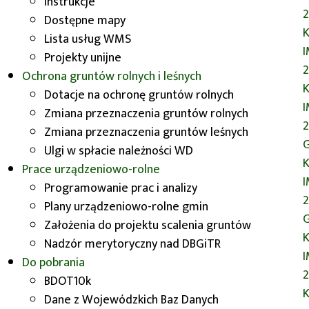
Instrukcje
firm branżowych.
2
Dostępne mapy
K
Lista usług WMS
Projekty unijne
2
Ochrona gruntów rolnych i leśnych
K
Dotacje na ochronę gruntów rolnych
Zmiana przeznaczenia gruntów rolnych
2
Zmiana przeznaczenia gruntów leśnych
G
Ulgi w spłacie należności WD
K
Prace urządzeniowo-rolne
Programowanie prac i analizy
2
Plany urządzeniowo-rolne gmin
G
Założenia do projektu scalenia gruntów
K
Nadzór merytoryczny nad DBGiTR
Do pobrania
2
BDOT10k
K
Dane z Wojewódzkich Baz Danych