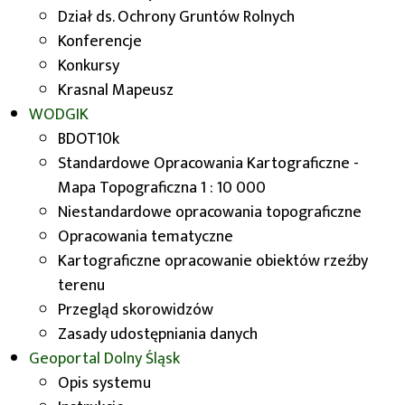
materiałów
Dział ds. Ochrony Gruntów Rolnych
Wojewódzkiego Zasobu
Konferencje
Geodezyjnego i
Konkursy
Krasnal Mapeusz
Kartograficznego
WODGIK
BDOT10k
1. Materiały z zasobu udostępniane są na
Standardowe Opracowania Kartograficzne -
podstawie wniosku o udostępnienie
Mapa Topograficzna 1 : 10 000
materiałów wojewódzkiego zasobu
Niestandardowe opracowania topograficzne
geodezyjnego i kartograficznego.
Opracowania tematyczne
2. Składanie wniosków
Kartograficzne opracowanie obiektów rzeźby
terenu
Wniosek
możn
a złożyć w formie:
Przegląd skorowidzów
pisemnej:
Zasady udostępniania danych
w głównym budynku Urzędu
Geoportal
Dolny Śląsk
Marszałkowskiego Województwa
Opis systemu