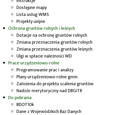
Dolnośląskiego (Wybrzeże Juliusza
Instrukcje
Słowackiego 12-14, 50-411
Dostępne mapy
Wrocław),
Lista usług WMS
listownej na adres: UMWD,
Projekty unijne
Wybrzeże Juliusza Słowackiego
Ochrona gruntów rolnych i leśnych
12-14, 50-411 Wrocław,
Dotacje na ochronę gruntów rolnych
pocztą elektroniczną – skan wniosku na
Zmiana przeznaczenia gruntów rolnych
adres:
wodgik@dolnyslask.pl
, (oryginał
Zmiana przeznaczenia gruntów leśnych
wniosku należy przekazać do siedziby
Ulgi w spłacie należności WD
WODGiK przesyłką listową na adres:
Prace urządzeniowo-rolne
UMWD, Wybrzeże Juliusza Słowackiego
Programowanie prac i analizy
12-14, 50-411 Wrocław),
Plany urządzeniowo-rolne gmin
dokumentu elektronicznego
Założenia do projektu scalenia gruntów
podpisanego cyfrowo:
Nadzór merytoryczny nad DBGiTR
poprzez e-Doręczenia, na adres:
Do pobrania
AE:PL-78042-55780-RFSDA-20,
BDOT10k
poprzez Elektroniczną Skrzynkę
Dane z Wojewódzkich Baz Danych