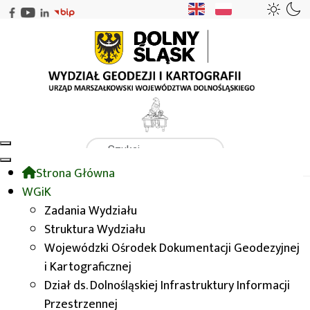
Szukaj
Strona Główna
WGiK
WODGIK
Zasady udostępniania danych
WGiK
Zasady udostępniania zasobu i opłaty
Odpłatne
Zadania Wydziału
Struktura Wydziału
Wojewódzki Ośrodek Dokumentacji Geodezyjnej
Odpłatne
i Kartograficznej
Dział ds. Dolnośląskiej Infrastruktury Informacji
Zasady Udostępniania
Przestrzennej