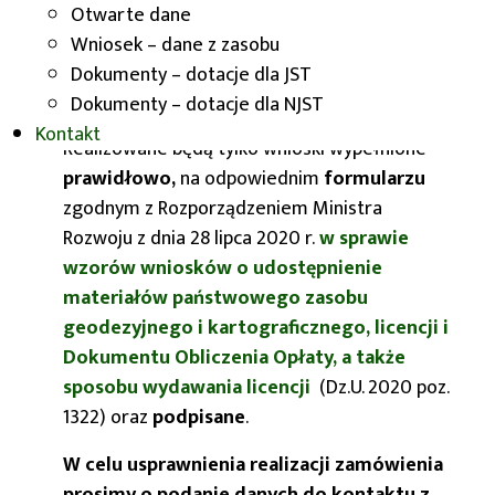
Podawczą
e-Puap
, adres:
Otwarte dane
/UMWD_WROCLAW/SkrytkaESP,
Wniosek – dane z zasobu
przez e-usługę dostępną na
Dokumenty – dotacje dla JST
stronie
www.mapy.dolnyslask.pl
.
Dokumenty – dotacje dla NJST
Kontakt
Realizowane będą tylko wnioski wypełnione
prawidłowo,
na odpowiednim
formularzu
zgodnym z Rozporządzeniem Ministra
Rozwoju z dnia 28 lipca 2020 r.
w sprawie
wzorów wniosków o udostępnienie
materiałów państwowego zasobu
geodezyjnego i kartograficznego, licencji i
Dokumentu Obliczenia Opłaty, a także
sposobu wydawania licencji
(Dz.U. 2020 poz.
1322) oraz
podpisane
.
W celu usprawnienia realizacji zamówienia