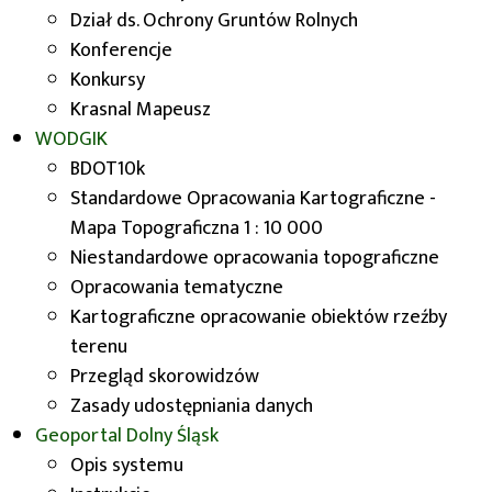
Dział ds. Ochrony Gruntów Rolnych
Na podstawie art. 40d. ustawy z dnia 5 czerwca
Konferencje
2014 r. Prawo geodezyjne i kartograficzne.
Konkursy
Krasnal Mapeusz
WODGIK
BDOT10k
Standardowe Opracowania Kartograficzne -
Odpłatne
Mapa Topograficzna 1 : 10 000
Niestandardowe opracowania topograficzne
Opracowania tematyczne
Kartograficzne opracowanie obiektów rzeźby
terenu
Przegląd skorowidzów
Nieodpłatne
Zasady udostępniania danych
Geoportal
Dolny Śląsk
Opis systemu