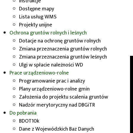
Instrukcje
Dostępne mapy
Lista usług WMS
Opłaty
Projekty unijne
Ochrona gruntów rolnych i leśnych
Dotacje na ochronę gruntów rolnych
Zmiana przeznaczenia gruntów rolnych
Zmiana przeznaczenia gruntów leśnych
Ulgi w spłacie należności WD
Prace urządzeniowo-rolne
O nas
Programowanie prac i analizy
Plany urządzeniowo-rolne gmin
Wydział Geodezji i Kartografii Urzędu
Założenia do projektu scalenia gruntów
Marszałkowskiego Województwa Dolnośląskiego
Nadzór merytoryczny nad DBGiTR
realizuje zadania związane z opracowywaniem,
Do pobrania
gromadzeniem i udostępnianiem danych
przestrzennych dla obszaru Dolnego Śląska. Nasza
BDOT10k
siedziba mieści się przy ul. Dobrzyńskiej 21/23 we
Dane z Wojewódzkich Baz Danych
Wrocławiu.