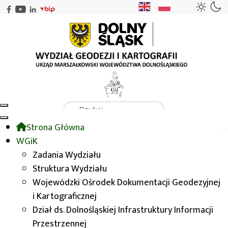
Szukaj
Strona Główna
WGiK
WODGIK
Zasady udostępniania danych
WGiK
Zasady udostępniania zasobu i opłaty
Zadania Wydziału
Struktura Wydziału
Wojewódzki Ośrodek Dokumentacji Geodezyjnej
Zasady udostępniania
i Kartograficznej
zasobu i opłaty
Dział ds. Dolnośląskiej Infrastruktury Informacji
Przestrzennej