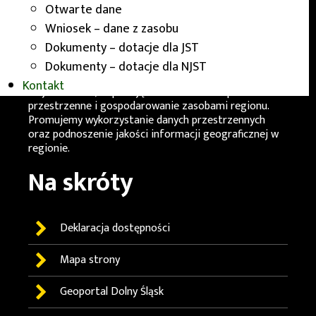
Otwarte dane
Działania
WGiK
mają na celu zapewnienie rzetelnych i
Wniosek – dane z zasobu
aktualnych informacji przestrzennych, które
Dokumenty – dotacje dla JST
wspomagają działania administracji samorządowej.
Wydział odgrywa istotną rolę w rozwoju
Dokumenty – dotacje dla NJST
infrastruktury informacji przestrzennej
Kontakt
województwa, wspierając zrównoważone planowanie
przestrzenne i gospodarowanie zasobami regionu.
Promujemy wykorzystanie danych przestrzennych
oraz podnoszenie jakości informacji geograficznej w
regionie.
Na skróty
Deklaracja dostępności
Mapa strony
Geoportal
Dolny Śląsk