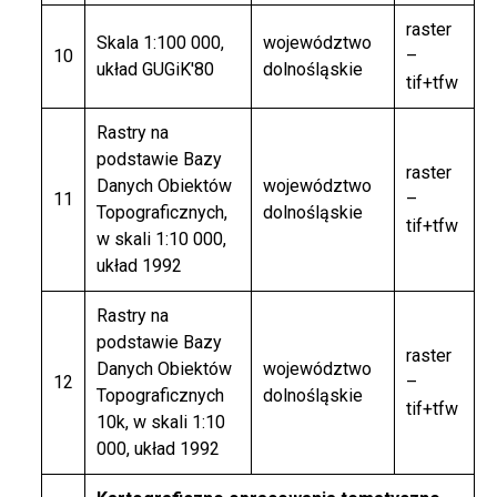
raster
Skala 1:100 000,
województwo
10
–
układ GUGiK'80
dolnośląskie
tif+tfw
Rastry na
podstawie Bazy
raster
Danych Obiektów
województwo
11
–
Topograficznych,
dolnośląskie
tif+tfw
w skali 1:10 000,
układ 1992
Rastry na
podstawie Bazy
raster
Danych Obiektów
województwo
12
–
Topograficznych
dolnośląskie
tif+tfw
10k, w skali 1:10
000, układ 1992