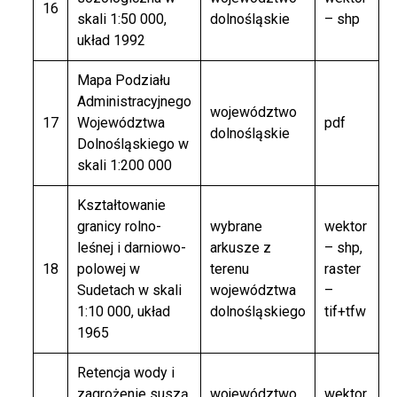
16
skali 1:50 000,
dolnośląskie
– shp
układ 1992
Mapa Podziału
Administracyjnego
województwo
17
Województwa
pdf
dolnośląskie
Dolnośląskiego w
skali 1:200 000
Kształtowanie
granicy rolno-
wybrane
wektor
leśnej i darniowo-
arkusze z
– shp,
18
polowej w
terenu
raster
Sudetach w skali
województwa
–
1:10 000, układ
dolnośląskiego
tif+tfw
1965
Retencja wody i
zagrożenie suszą
województwo
wektor