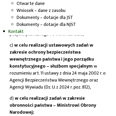
i 108 Traktatu (Dz. Urz. UE L 187 z 26.06.2014, str. 1,
Otwarte dane
z późn. zm.),
Wniosek – dane z zasobu
Dokumenty – dotacje dla JST
– podmiotom, o których mowa w art. 3 ust. 2 i 3
Dokumenty – dotacje dla NJST
ustawy z dnia 24 kwietnia 2003 r. o działalności
Kontakt
pożytku publicznego i o wolontariacie,
c)
w celu realizacji ustawowych zadań w
zakresie ochrony bezpieczeństwa
wewnętrznego państwa i jego porządku
konstytucyjnego – służbom specjalnym
w
rozumieniu art. 11 ustawy z dnia 24 maja 2002 r. o
Agencji Bezpieczeństwa Wewnętrznego oraz
Agencji Wywiadu (Dz. U. z 2024 r. poz. 812),
d)
w celu realizacji zadań w zakresie
obronności państwa – Ministrowi Obrony
Narodowej;