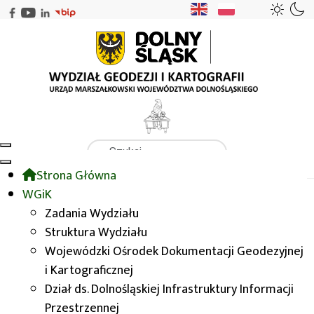
Szukaj
Strona Główna
WGiK
WODGIK
Zasady udostępniania danych
WGiK
Zasady udostępniania zasobu i opłaty
Nieodpłatne
Zadania Wydziału
Struktura Wydziału
Wojewódzki Ośrodek Dokumentacji Geodezyjnej
Nieodpłatne
i Kartograficznej
Dział ds. Dolnośląskiej Infrastruktury Informacji
Na podstawie art. 40a ust. 2 ustawy Prawo
Przestrzennej