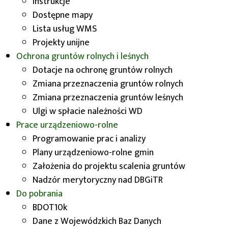
Instrukcje
ustawy z dnia 24 kwietnia 2003 r. o działalności
Dostępne mapy
pożytku publicznego i o wolontariacie (Dz. U. z
Lista usług WMS
2023 r. poz. 571 oraz z 2024 r. poz. 834);
Projekty unijne
Ochrona gruntów rolnych i leśnych
b)
w celu prowadzenia badań naukowych oraz
Dotacje na ochronę gruntów rolnych
prac rozwojowych:
Zmiana przeznaczenia gruntów rolnych
– podmiotom, o których mowa w art. 7 ust. 1 pkt 1,
Zmiana przeznaczenia gruntów leśnych
2 i 4–7 ustawy z dnia 20 lipca 2018 r. – Prawo o
Ulgi w spłacie należności WD
szkolnictwie wyższym i nauce, oraz innym
Prace urządzeniowo-rolne
podmiotom posiadającym siedzibę na terytorium
Programowanie prac i analizy
Rzeczypospolitej Polskiej, będącym organizacjami
Plany urządzeniowo-rolne gmin
prowadzącymi badania i upowszechniającymi
Założenia do projektu scalenia gruntów
wiedzę w rozumieniu art. 2 pkt 83 rozporządzenia
Nadzór merytoryczny nad DBGiTR
Komisji (UE) nr 651/2014 z dnia 17 czerwca 2014 r.
Do pobrania
uznającego niektóre rodzaje pomocy za zgodne
BDOT10k
z rynkiem wewnętrznym w zastosowaniu art. 107
Dane z Wojewódzkich Baz Danych