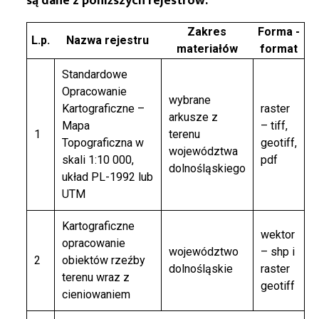
są dane z poniższych rejestrów:
Zakres
Forma -
L.p.
Nazwa rejestru
materiałów
format
Standardowe
Opracowanie
wybrane
Kartograficzne –
raster
arkusze z
Mapa
– tiff,
1
terenu
Topograficzna w
geotiff,
województwa
skali 1:10 000,
pdf
dolnośląskiego
układ PL-1992 lub
UTM
Kartograficzne
wektor
opracowanie
województwo
– shp i
2
obiektów rzeźby
dolnośląskie
raster
terenu wraz z
geotiff
cieniowaniem