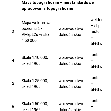
Mapy topograficzne – niestandardowe
opracowania topograficzne
wektor
Mapa wektorowa
– shp,
poziomu 2 -
województwo
3
raster
VMapL2u w skali
dolnośląskie
–
1:50 000
tif+tfw
raster
Skala 1:10 000,
województwo
4
–
układ 1965
dolnośląskie
tif+tfw
raster
Skala 1:25 000,
województwo
5
–
układ 1965
dolnośląskie
tif+tfw
raster
Skala 1:50 000,
województwo
6
–
układ 1965
dolnośląskie