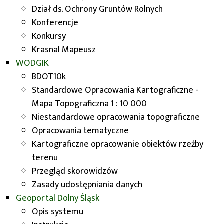
geodezyjne i kartograficzne nie pobiera się
Dział ds. Ochrony Gruntów Rolnych
opłaty za:
Konferencje
Konkursy
1) udostępnianie w postaci elektronicznej
Krasnal Mapeusz
zbiorów danych państwowego zasobu
WODGIK
geodezyjnego i kartograficznego:
BDOT10k
a)
w celu edukacyjnym:
Standardowe Opracowania Kartograficzne -
Mapa Topograficzna 1 : 10 000
– jednostkom organizacyjnym wchodzącym w
Niestandardowe opracowania topograficzne
skład systemu oświaty, o którym mowa w
Opracowania tematyczne
ustawie z dnia 14 grudnia 2016r. – Prawo
Kartograficzne opracowanie obiektów rzeźby
oświatowe (Dz. U. z 2024 r. poz. 737 i 854),
terenu
– uczelniom w rozumieniu ustawy z dnia 20 lipca
Przegląd skorowidzów
2018r. – Prawo o szkolnictwie wyższym i nauce
Zasady udostępniania danych
Geoportal
(Dz. U. z 2023 r. poz. 742, z późn. zm.),
Dolny Śląsk
Opis systemu
– podmiotom, o których mowa w art. 3 ust. 2 i 3