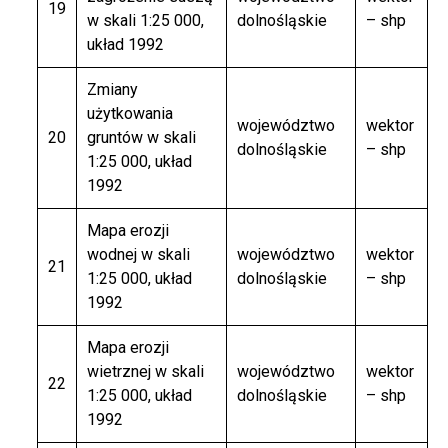
19
w skali 1:25 000,
dolnośląskie
– shp
układ 1992
Zmiany
użytkowania
województwo
wektor
20
gruntów w skali
dolnośląskie
– shp
1:25 000, układ
1992
Mapa erozji
wodnej w skali
województwo
wektor
21
1:25 000, układ
dolnośląskie
– shp
1992
Mapa erozji
wietrznej w skali
województwo
wektor
22
1:25 000, układ
dolnośląskie
– shp
1992