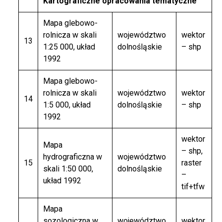
Kartograficzne opracowania tematyczne
Mapa glebowo-
rolnicza w skali
województwo
wektor
13
1:25 000, układ
dolnośląskie
– shp
1992
Mapa glebowo-
rolnicza w skali
województwo
wektor
14
1:5 000, układ
dolnośląskie
– shp
1992
wektor
Mapa
– shp,
hydrograficzna w
województwo
15
raster
skali 1:50 000,
dolnośląskie
–
układ 1992
tif+tfw
Mapa
sozologiczna w
województwo
wektor