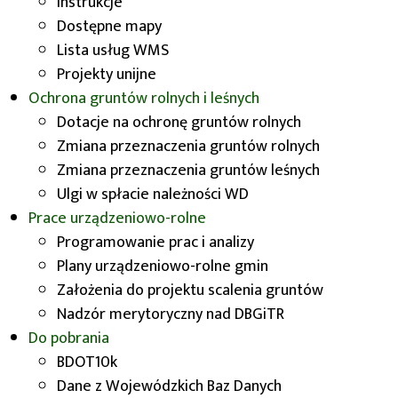
Instrukcje
Dostępne mapy
Moduł „retencja wody w glebie i zagrożenie
Lista usług WMS
suszą"
dostępny jest na platformie Geoportal
Projekty unijne
Dolnego Śląska
tutaj
.
Ochrona gruntów rolnych i leśnych
Retencja wodna gleb jest to zdolność do
Dotacje na ochronę gruntów rolnych
gromadzenia wody pochodzącej z opadów
Zmiana przeznaczenia gruntów rolnych
atmosferycznych, spływu powierzchniowego i
Zmiana przeznaczenia gruntów leśnych
podpowierzchniowego oraz podsiąku
Ulgi w spłacie należności WD
Prace urządzeniowo-rolne
kapilarnego. Wartość siły ssącej wiążącej wodę w
glebie charakteryzowana jest wysokością słupa
Programowanie prac i analizy
wody, który może być podtrzymany dzięki tej sile.
Plany urządzeniowo-rolne gmin
Założenia do projektu scalenia gruntów
Bazy danych
składają się z następujące warstwy:
Nadzór merytoryczny nad DBGiTR
Do pobrania
bilans wodny
BDOT10k
obszary nieklasyfikowane
Dane z Wojewódzkich Baz Danych