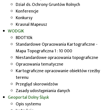
rolniczą
Dział ds. Ochrony Gruntów Rolnych
Konferencje
Na podstawie mapy glebowo-rolniczej w skali 1:5
Konkursy
000 oraz danych pozyskanych z
Systemu
Krasnal Mapeusz
Monitoringu Suszy Rolniczej w Polsce
dla
WODGIK
poszczególnych gatunków i grup roślin powstało
BDOT10k
opracowanie dotyczące „Oceny wody w glebie i
Standardowe Opracowania Kartograficzne -
zagrożenia suszą w oparciu o bilans wodny dla
Mapa Topograficzna 1 : 10 000
obszaru województwa dolnośląskiego". Zostało
Niestandardowe opracowania topograficzne
wykonane przez Instytutu Nawożenia Uprawy i
Opracowania tematyczne
Gleboznawstwa – Państwowy Instytut Badawczy
Kartograficzne opracowanie obiektów rzeźby
w Puławach. W wyniku przeprowadzonych analiz
terenu
powstał szereg map charakteryzujących
Przegląd skorowidzów
województwo dolnośląskie pod względem
Zasady udostępniania danych
warunków retencyjnych gleb.
Geoportal
Dolny Śląsk
Pełen tekst
oceny retencji w glebie i
Opis systemu
zagrożenia suszą
dostępny jest
tutaj
.