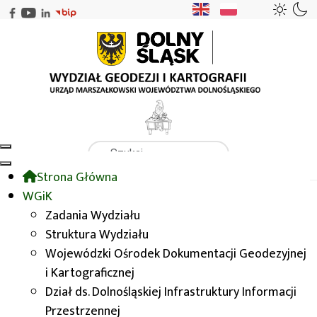
Szukaj
Strona Główna
WGiK
WODGIK
Opracowania tematyczne
WGiK
Retencja zagrożenie suszą
Zadania Wydziału
Struktura Wydziału
Wojewódzki Ośrodek Dokumentacji Geodezyjnej
Retencja zagrożenie suszą
i Kartograficznej
Dział ds. Dolnośląskiej Infrastruktury Informacji
Retencja wody w glebie i zagrożenie suszą
Przestrzennej