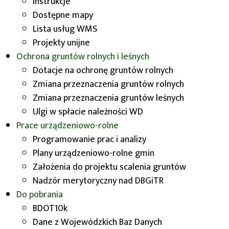
Dolnośląskiego z dnia 27 marca 2025r. w sprawie
Instrukcje
udzielenia z budżetu Województwa
Dostępne mapy
Dolnośląskiego w 2025 roku pomocy finansowej
Lista usług WMS
w formie dotacji celowej jednostkom samorządu
Projekty unijne
terytorialnego na finansowanie ochrony,
Ochrona gruntów rolnych i leśnych
rekultywacji i poprawy jakości gruntów rolnych.
Dotacje na ochronę gruntów rolnych
Zmiana przeznaczenia gruntów rolnych
Uchwała
XIII/318/25
Zmiana przeznaczenia gruntów leśnych
Ulgi w spłacie należności WD
Uchwała
XXII/561/25
– Zmiana Uchwały
Prace urządzeniowo-rolne
Programowanie prac i analizy
Rok 2024
Plany urządzeniowo-rolne gmin
Założenia do projektu scalenia gruntów
Uchwała nr LXVI/1410/24 Sejmiku Województwa
Nadzór merytoryczny nad DBGiTR
Dolnośląskiego z dnia 29 lutego 2024r. w sprawie
Do pobrania
udzielenia z budżetu Województwa
BDOT10k
Dolnośląskiego w 2024 roku pomocy finansowej
Dane z Wojewódzkich Baz Danych
w formie dotacji celowej jednostkom samorządu