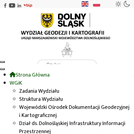
Szukaj
Strona Główna
WGiK
Ochrona gruntów rolnych i leśnych
WGiK
Dotacje na ochronę gruntów rolnych
Zadania Wydziału
Jednostki Samorządu Terytorialnego (JST)
Struktura Wydziału
Wykaz zadań dotowanych JST
Wojewódzki Ośrodek Dokumentacji Geodezyjnej
i Kartograficznej
Wykaz zadań dotowanych
Dział ds. Dolnośląskiej Infrastruktury Informacji
Przestrzennej