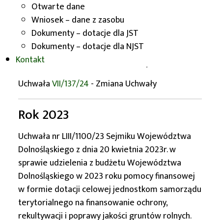
Otwarte dane
terytorialnego na finansowanie ochrony,
Wniosek – dane z zasobu
rekultywacji i poprawy jakości gruntów rolnych.
Dokumenty – dotacje dla JST
Uchwała
LXVI/1410/24
Dokumenty – dotacje dla NJST
Kontakt
Uchwała
V/87/24
- Zmiana Uchwały
Uchwała
VII/137/24
- Zmiana Uchwały
Rok 2023
Uchwała nr LIII/1100/23 Sejmiku Województwa
Dolnośląskiego z dnia 20 kwietnia 2023r. w
sprawie udzielenia z budżetu Województwa
Dolnośląskiego w 2023 roku pomocy finansowej
w formie dotacji celowej jednostkom samorządu
terytorialnego na finansowanie ochrony,
rekultywacji i poprawy jakości gruntów rolnych.