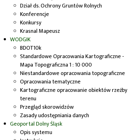
JST
Dział ds. Ochrony Gruntów Rolnych
Konferencje
Rok 2026
Konkursy
Krasnal Mapeusz
Uchwała nr XXVII/717/26 Sejmiku Województwa
WODGIK
Dolnośląskiego z dnia 20 maja 2026 r. w sprawie
BDOT10k
udzielenia z budżetu Województwa
Standardowe Opracowania Kartograficzne -
Dolnośląskiego w 2026 roku pomocy finansowej
Mapa Topograficzna 1 : 10 000
w formie dotacji celowej jednostkom samorządu
Niestandardowe opracowania topograficzne
terytorialnego na finansowanie ochrony,
Opracowania tematyczne
rekultywacji i poprawy jakości gruntów rolnych.
Kartograficzne opracowanie obiektów rzeźby
Uchwała
XXVII/717/26
terenu
Przegląd skorowidzów
Rok 2025
Zasady udostępniania danych
Geoportal
Dolny Śląsk
Uchwała nr XIII/318/25 Sejmiku Województwa
Opis systemu