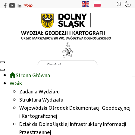
Szukaj
Strona Główna
WGiK
Ochrona gruntów rolnych i leśnych
WGiK
Dotacje na ochronę gruntów rolnych
Zadania Wydziału
Jednostki Samorządu Terytorialnego (JST)
Struktura Wydziału
Wojewódzki Ośrodek Dokumentacji Geodezyjnej
Jednostki Samorządu
i Kartograficznej
Dział ds. Dolnośląskiej Infrastruktury Informacji
Terytorialnego (JST)
Przestrzennej