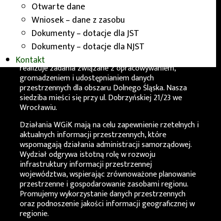
Otwarte dane
O nas
Wniosek – dane z zasobu
Dokumenty – dotacje dla JST
Dokumenty – dotacje dla NJST
Wydział Geodezji i Kartografii Urzędu
Marszałkowskiego Województwa Dolnośląskiego
Kontakt
realizuje zadania związane z opracowywaniem,
gromadzeniem i udostępnianiem danych
przestrzennych dla obszaru Dolnego Śląska. Nasza
siedziba mieści się przy ul. Dobrzyńskiej 21/23 we
Wrocławiu.
Działania
WGiK
mają na celu zapewnienie rzetelnych i
aktualnych informacji przestrzennych, które
wspomagają działania administracji samorządowej.
Wydział odgrywa istotną rolę w rozwoju
infrastruktury informacji przestrzennej
województwa, wspierając zrównoważone planowanie
przestrzenne i gospodarowanie zasobami regionu.
Promujemy wykorzystanie danych przestrzennych
oraz podnoszenie jakości informacji geograficznej w
regionie.