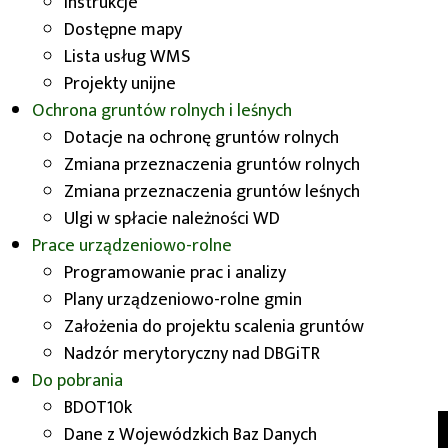
Instrukcje
Dostępne mapy
Lista usług WMS
Wykaz zadań
Projekty unijne
dotowanych
Ochrona gruntów rolnych i leśnych
Dotacje na ochronę gruntów rolnych
Zmiana przeznaczenia gruntów rolnych
Zmiana przeznaczenia gruntów leśnych
Z dniem 1 stycznia 2011 r., ze środków budżetu
Ulgi w spłacie należności WD
Województwa Dolnośląskiego, w zakresie
Prace urządzeniowo-rolne
ustalonym ustawą o ochronie gruntów rolnych i
Programowanie prac i analizy
leśnych, udzielana jest dotacja celowa na
Plany urządzeniowo-rolne gmin
ochronę, rekultywację i poprawę jakości gruntów
Założenia do projektu scalenia gruntów
rolnych dla jednostek samorządu terytorialnego.
Nadzór merytoryczny nad DBGiTR
Do pobrania
BDOT10k
Dane z Wojewódzkich Baz Danych