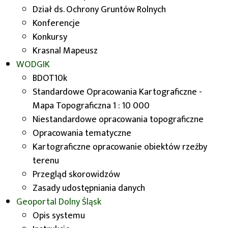
Dział ds. Ochrony Gruntów Rolnych
Konferencje
Konkursy
Krasnal Mapeusz
WODGIK
Zasady udzielania
BDOT10k
dotacji
Standardowe Opracowania Kartograficzne -
Mapa Topograficzna 1 : 10 000
Niestandardowe opracowania topograficzne
Opracowania tematyczne
Kartograficzne opracowanie obiektów rzeźby
terenu
Wniosek i dokumenty
Przegląd skorowidzów
do pozyskania dotacji
Zasady udostępniania danych
Geoportal
Dolny Śląsk
Opis systemu