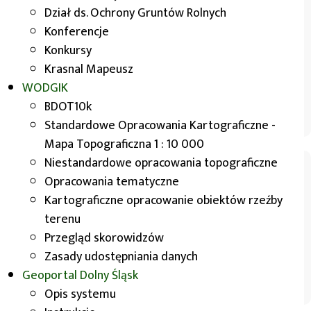
Dział ds. Ochrony Gruntów Rolnych
Konferencje
Konkursy
Krasnal Mapeusz
WODGIK
BDOT10k
Standardowe Opracowania Kartograficzne - Mapa
Topograficzna 1:10 000
Standardowe Opracowania Kartograficzne -
Mapa Topograficzna 1 : 10 000
Niestandardowe opracowania topograficzne
Opracowania tematyczne
Kartograficzne opracowanie obiektów rzeźby
terenu
Przegląd skorowidzów
Zasady udostępniania danych
Geoportal
Dolny Śląsk
Mapa topograficzna
skala 1:10 000, układ 1965
Opis systemu