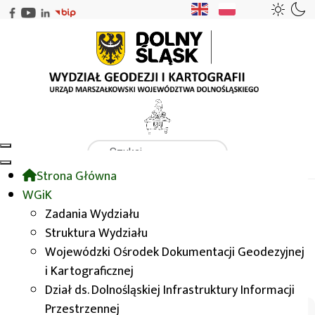
Szukaj
Strona Główna
WGiK
WODGIK
Zasady udostępniania danych
WGiK
Przykładowe arkusze
Zadania Wydziału
Struktura Wydziału
Wojewódzki Ośrodek Dokumentacji Geodezyjnej
Przykładowe arkusze
i Kartograficznej
Dział ds. Dolnośląskiej Infrastruktury Informacji
Przestrzennej