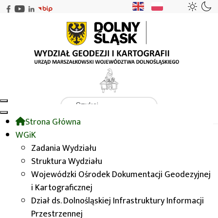
Szukaj
Strona Główna
WGiK
WODGIK
Opracowania tematyczne
WGiK
Stan i właściwości gleb
Zadania Wydziału
Struktura Wydziału
Wojewódzki Ośrodek Dokumentacji Geodezyjnej
Stan i właściwości gleb
i Kartograficznej
Dział ds. Dolnośląskiej Infrastruktury Informacji
Baza charakteryzuje przestrzeń rolniczą pod
Przestrzennej