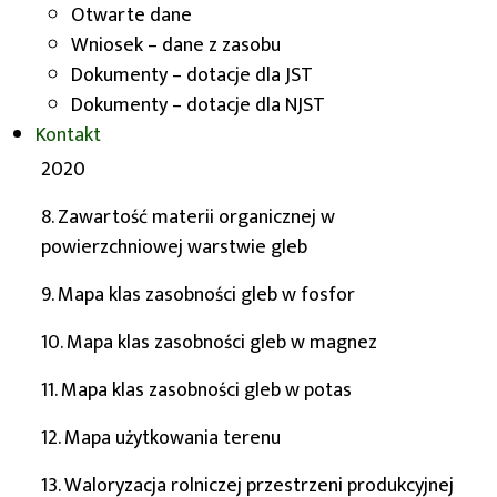
5. Klasyfikacja zanieczyszczenia gleb ołowiem
Otwarte dane
Wniosek – dane z zasobu
6. Klasyfikacja zanieczyszczenia gleb siarką
Dokumenty – dotacje dla JST
Dokumenty – dotacje dla NJST
7. Prognoza zmian zawartości materii organicznej
Kontakt
w powierzchniowej warstwie gleb w latach 2007-
2020
8. Zawartość materii organicznej w
powierzchniowej warstwie gleb
9. Mapa klas zasobności gleb w fosfor
10. Mapa klas zasobności gleb w magnez
11. Mapa klas zasobności gleb w potas
12. Mapa użytkowania terenu
13. Waloryzacja rolniczej przestrzeni produkcyjnej