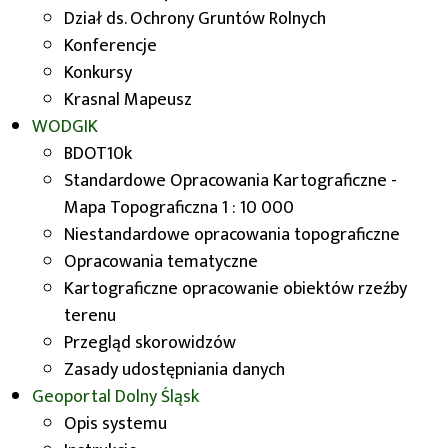
względem warunków glebowo-przyrodniczych.
Dział ds. Ochrony Gruntów Rolnych
Opracowanie wykorzystywane jest m.in. do
Konferencje
podejmowania decyzji związanych z ochroną gleb
Konkursy
oraz planowaniem przestrzennym na obszarach
Krasnal Mapeusz
wiejskich.
WODGIK
BDOT10k
Baza zawiera informacje dotyczące:
Standardowe Opracowania Kartograficzne -
klasyfikacji zanieczyszczenia gleb siarką
Mapa Topograficzna 1 : 10 000
oraz metalami (ołowiem, niklem, kadmem,
Niestandardowe opracowania topograficzne
miedzią, cynkiem),
Opracowania tematyczne
zawartości metali śladowych (cynku,
Kartograficzne opracowanie obiektów rzeźby
ołowiu, niklu, kadmu, miedzi) i siarki,
terenu
zawartości materii organicznej,
Przegląd skorowidzów
zmiany zawartości próchnicy,
Zasady udostępniania danych
zmiany odczynu gleby,
Geoportal
Dolny Śląsk
zawartości składników przyswajalnych dla
Opis systemu
roślin (fosfor, magnez, potas),