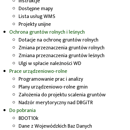
Instrukcje
użytkowania terenu,
Dostępne mapy
potrzeby wapnowania,
Lista usług WMS
wskaźnika waloryzacji rolniczej przestrzeni
Projekty unijne
produkcyjnej.
Ochrona gruntów rolnych i leśnych
Dotacje na ochronę gruntów rolnych
Formy udostępniania:
Zmiana przeznaczenia gruntów rolnych
Zmiana przeznaczenia gruntów leśnych
w postaci wektorowej, format SHP,
Ulgi w spłacie należności WD
w postaci wydruku ploterowego (na
Prace urządzeniowo-rolne
podkładzie topograficznym).
Programowanie prac i analizy
1. Klasyfikacja zanieczyszczenia gleb cynkiem
Plany urządzeniowo-rolne gmin
Założenia do projektu scalenia gruntów
2. Klasyfikacja zanieczyszczenia gleb kadmem
Nadzór merytoryczny nad DBGiTR
3. Klasyfikacja zanieczyszczenia gleb miedzią
Do pobrania
BDOT10k
4. Klasyfikacja zanieczyszczenia gleb niklem
Dane z Wojewódzkich Baz Danych