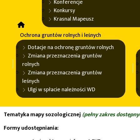
Konferencje
ścieków, zrzuty ścieków, emitory przemysłowe, miejscowoś
Konkursy
zespoły przyrodniczo-krajobrazowe, rezerwaty przyrody, 
Krasnal Mapeusz
Treść mapy obejmuje między innymi:
Ochrona gruntów rolnych i leśnych
formy ochrony środowiska przyrodniczego,
Dotacje na ochronę gruntów rolnych
degradacja środowiska przyrodniczego,
Zmiana przeznaczenia gruntów
przeciwdziałanie degradacji środowiska przyrodni
rolnych
formy rekultywacji środowiska przyrodniczego.
Zmiana przeznaczenia gruntów
Podkład sytuacyjny stanowi rastrowa mapa topograficzna
leśnych
Ulgi w spłacie należności WD
Baza danych sozologicznych jest źródłem informacji o sta
stanu w aspekcie ilościowym, systematyzującym i progno
Tematyka mapy sozologicznej
(pełny zakres dostępnyc
Formy udostępniania: