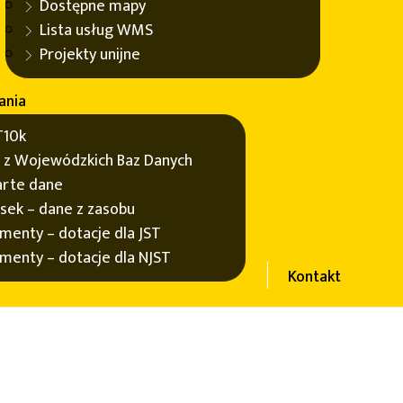
Dostępne mapy
owe, otuliny parków, obszary chronionego krajobrazu,
Lista usług WMS
Projekty unijne
ania
10k
 z Wojewódzkich Baz Danych
rte dane
sek – dane z zasobu
menty – dotacje dla JST
menty – dotacje dla NJST
 służy jako narzędzie do badania i diagnozowania jego
Kontakt