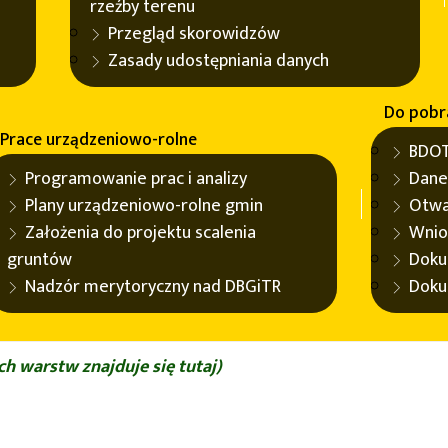
rzeźby terenu
ci posiadające kanalizację parki narodowe, parki krajobraz
Przegląd skorowidzów
użytki ekologiczne
Zasady udostępniania danych
Do pobr
Prace urządzeniowo-rolne
BDOT
Programowanie prac i analizy
Dane
czego,
Plany urządzeniowo-rolne gmin
Otwa
Założenia do projektu scalenia
Wnio
.
gruntów
Doku
Nadzór merytoryczny nad DBGiTR
Doku
nie zanieczyszczenia, zagrożeń środowiska przyrodniczego,
stycznym.
h warstw znajduje się tutaj)