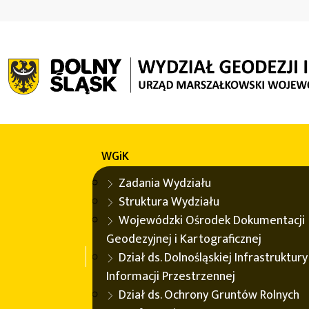
WGiK
WODGIK
Opracowania tematyczne
Mapa 
WGiK
Mapa sozologiczna
Zadania Wydziału
Struktura Wydziału
Wojewódzki Ośrodek Dokumentacji
Mapa sozologiczna
przedstawia stan środowiska przyrod
Geodezyjnej i Kartograficznej
wartości.
Dział ds. Dolnośląskiej Infrastruktury
Poziom szczegółowości treści mapy odpowiada skali 1:50 
Informacji Przestrzennej
Dział ds. Ochrony Gruntów Rolnych
Stan aktualności opracowania 1998-2000 rok. W roku 20