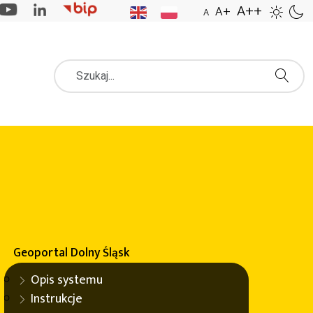
A++
A+
A
Szukaj
dowisku oraz formy i sposoby ochrony jego naturalnych
Geoportal
Dolny Śląsk
Opis systemu
Instrukcje
wierzchniowych punktach pomiarowych, oczyszczalnie