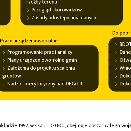
rzeźby terenu
Przegląd skorowidzów
Zasady udostępniania danych
Do pobr
Prace urządzeniowo-rolne
BDOT
Programowanie prac i analizy
Dane
Plany urządzeniowo-rolne gmin
Otwa
Założenia do projektu scalenia
Wnio
gruntów
Doku
Nadzór merytoryczny nad DBGiTR
Doku
kładzie 1992, w skali 1:10 000, obejmuje obszar całego woj