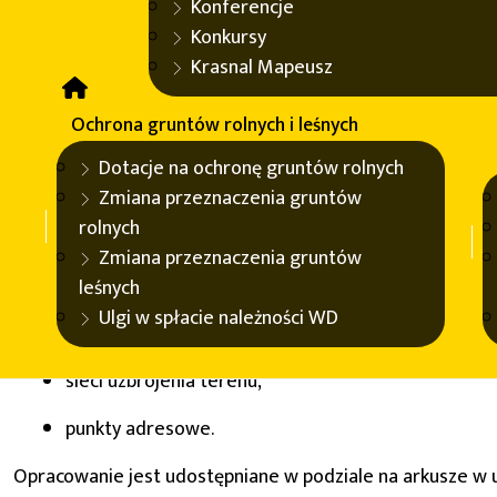
jednostki podziału administracyjnego,
Konferencje
Konkursy
sieci dróg i kolei,
Krasnal Mapeusz
budowle i urządzenia,
Ochrona gruntów rolnych i leśnych
kompleksy pokrycia terenu,
Dotacje na ochronę gruntów rolnych
kompleksy użytkowania terenu,
Zmiana przeznaczenia gruntów
rolnych
sieci cieków,
Zmiana przeznaczenia gruntów
tereny chronione,
leśnych
Ulgi w spłacie należności WD
obiekty inne,
sieci uzbrojenia terenu,
punkty adresowe.
Opracowanie jest udostępniane w podziale na arkusze w u