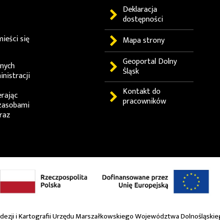
Deklaracja
dostępności
ieści się
Mapa strony
Geoportal
Dolny
lnych
Śląsk
nistracji
Kontakt do
erając
pracowników
zasobami
raz
dezji i Kartografii Urzędu Marszałkowskiego Województwa Dolnośląski