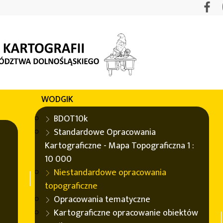
WODGIK
graficzne
Baza danych obiektów topograficznych (BDOT)
BDOT10k
icznych (BDOT)
Standardowe Opracowania
Kartograficzne - Mapa Topograficzna 1 :
10 000
nie na podstawie Bazy Danych Obiektów Topograficzny
Niestandardowe opracowania
topograficzne
e bazy danych obiektów topograficznych opracowanej w lat
Opracowania tematyczne
Kartograficzne opracowanie obiektów