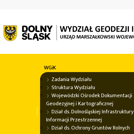
WGiK
WODGIK
Niestandardowe opracowania topo
WGiK
Baza danych obiektów topograf
Zadania Wydziału
Struktura Wydziału
Wojewódzki Ośrodek Dokumentacji
Opracowa
Geodezyjnej i Kartograficznej
Dział ds. Dolnośląskiej Infrastruktury
Niestandardowe opracowanie topograficzne, na podstawi
Informacji Przestrzennej
TBD (GUGiK, 2008), zawiera następujące klasy obiektów:
Dział ds. Ochrony Gruntów Rolnych