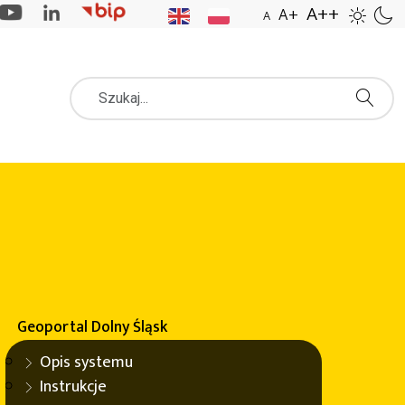
A++
A+
A
Szukaj
ch (BDOT)
Geoportal
Dolny Śląsk
ach 2010-2012, na podstawie Wytycznych Technicznych
Opis systemu
Instrukcje