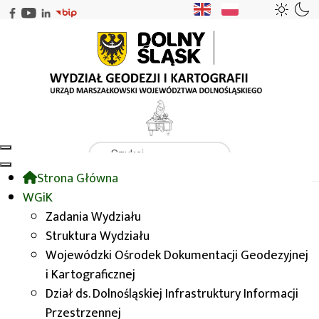
Szukaj
Strona Główna
WGiK
WODGIK
Niestandardowe opracowania topograficzne
WGiK
1:10 000 UKŁAD 1992
Zadania Wydziału
Struktura Wydziału
Wojewódzki Ośrodek Dokumentacji Geodezyjnej
1:10 000 UKŁAD 1992
i Kartograficznej
Dział ds. Dolnośląskiej Infrastruktury Informacji
Mapa topograficzna w skali 1:10 000, w
Przestrzennej