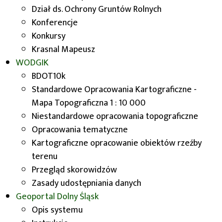
układzie 1992
Dział ds. Ochrony Gruntów Rolnych
Konferencje
Dla województwa dolnośląskiego opracowano
Konkursy
261 arkuszy, które obejmują przede wszystkim
Krasnal Mapeusz
tereny zurbanizowane. Stan aktualności
WODGIK
opracowania to lata 1995-98.
BDOT10k
Formy udostępniania:
Standardowe Opracowania Kartograficzne -
Mapa Topograficzna 1 : 10 000
w postaci rastrowej, format TIFF+TFW,
Niestandardowe opracowania topograficzne
Opracowania tematyczne
mapa drukowana płaska,
Kartograficzne opracowanie obiektów rzeźby
mapa drukowana składana,
terenu
Przegląd skorowidzów
w postaci wydruku ploterowego.
Zasady udostępniania danych
Przykładowy arkusz mapy w skali 1:10 000, w
Geoportal
Dolny Śląsk
układzie 1992
Opis systemu