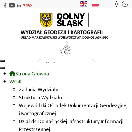
Szukaj
Strona Główna
WGiK
Ochrona gruntów rolnych i leśnych
WGiK
Dotacje na ochronę gruntów rolnych
Zadania Wydziału
Zdjęcia zrealizowanych zadań
Struktura Wydziału
Wojewódzki Ośrodek Dokumentacji Geodezyjnej
Zdjęcia zrealizowanych
i Kartograficznej
Dział ds. Dolnośląskiej Infrastruktury Informacji
zadań
Przestrzennej