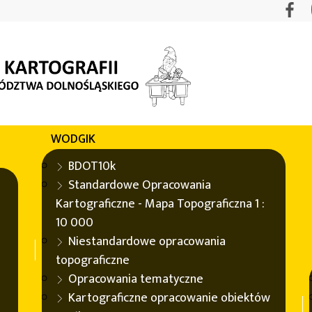
WODGIK
 na Geoportalu
Dolny Śląsk
BDOT10k
Standardowe Opracowania
Kartograficzne - Mapa Topograficzna 1 :
10 000
Niestandardowe opracowania
zwierzętom na Geoportalu
Dolny Śląsk
topograficzne
Opracowania tematyczne
pa miejsc pomocy zwierzętom. Aktualizacja obejmuje dod
Kartograficzne opracowanie obiektów