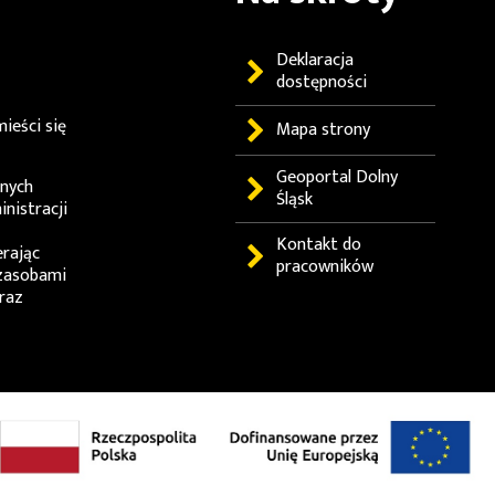
Deklaracja
dostępności
ieści się
Mapa strony
Geoportal
Dolny
lnych
Śląsk
nistracji
Kontakt do
erając
pracowników
zasobami
raz