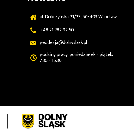
ul. Dobrzyńska 21/23, 50-403 Wrocław
+48 71 782 92 50
geodezja@dolnyslask.pl
godziny pracy: poniedziałek - piątek:
7.30 - 15.30