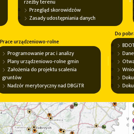
rzeźby terenu
Przegląd skorowidzów
Zasady udostępniania danych
Do pobr
Prace urządzeniowo-rolne
BDOT
Programowanie prac i analizy
Dane
Plany urządzeniowo-rolne gmin
Otwa
Założenia do projektu scalenia
Wnio
gruntów
Doku
Nadzór merytoryczny nad DBGiTR
Doku