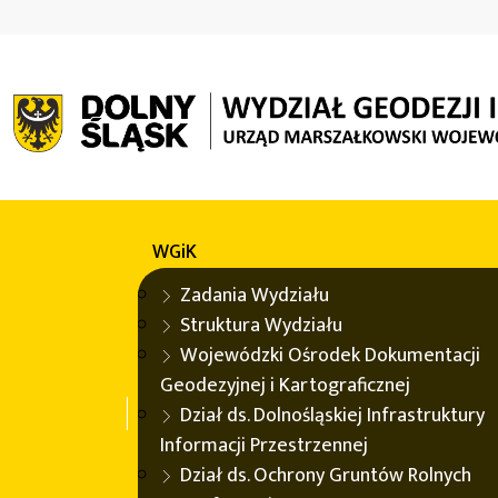
WGiK
Aktualizacja mapy miejsc pomocy zwierzętom
WGiK
Zadania Wydziału
Aktualności
Struktura Wydziału
Wojewódzki Ośrodek Dokumentacji
Geodezyjnej i Kartograficznej
Aktualizacja mapy miejsc pomocy 
Dział ds. Dolnośląskiej Infrastruktury
Informacji Przestrzennej
Na Geoportalu
Dolny Śląsk
została zaktualizowana ma
Dział ds. Ochrony Gruntów Rolnych
istniejących lokalizacjach.