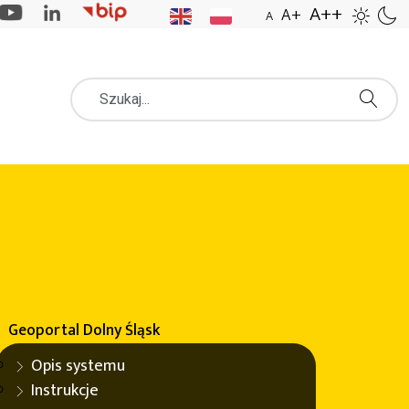
A++
A+
A
Szukaj
Geoportal
Dolny Śląsk
Opis systemu
anie nowych obiektów oraz wprowadzenie zmian w
Instrukcje