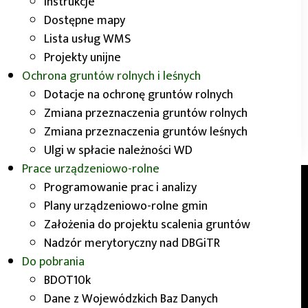
Instrukcje
Dostępne mapy
Lista usług WMS
Projekty unijne
Ochrona gruntów rolnych i leśnych
Dotacje na ochronę gruntów rolnych
Zmiana przeznaczenia gruntów rolnych
Zmiana przeznaczenia gruntów leśnych
Ulgi w spłacie należności WD
Prace urządzeniowo-rolne
Programowanie prac i analizy
O nas
Plany urządzeniowo-rolne gmin
Założenia do projektu scalenia gruntów
Nadzór merytoryczny nad DBGiTR
Wydział Geodezji i Kartografii Urzędu
Do pobrania
Marszałkowskiego Województwa Dolnośląskiego
BDOT10k
realizuje zadania związane z opracowywaniem,
Dane z Wojewódzkich Baz Danych
gromadzeniem i udostępnianiem danych