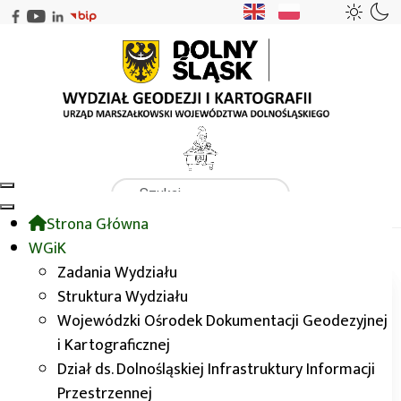
Szukaj
Strona Główna
WGiK
Życzenia z okazji Świąt Bożego Narodzenia
WGiK
Zadania Wydziału
Struktura Wydziału
Aktualności
Wojewódzki Ośrodek Dokumentacji Geodezyjnej
i Kartograficznej
Dział ds. Dolnośląskiej Infrastruktury Informacji
Życzenia z okazji Świąt Bożego
Przestrzennej