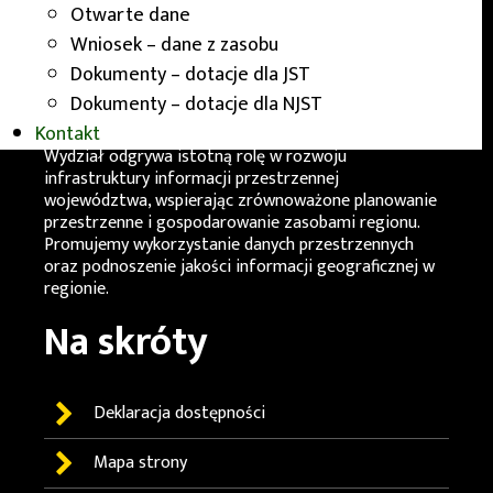
przestrzennych dla obszaru Dolnego Śląska. Nasza
Otwarte dane
siedziba mieści się przy ul. Dobrzyńskiej 21/23 we
Wniosek – dane z zasobu
Wrocławiu.
Dokumenty – dotacje dla JST
Działania
WGiK
mają na celu zapewnienie rzetelnych i
Dokumenty – dotacje dla NJST
aktualnych informacji przestrzennych, które
Kontakt
wspomagają działania administracji samorządowej.
Wydział odgrywa istotną rolę w rozwoju
infrastruktury informacji przestrzennej
województwa, wspierając zrównoważone planowanie
przestrzenne i gospodarowanie zasobami regionu.
Promujemy wykorzystanie danych przestrzennych
oraz podnoszenie jakości informacji geograficznej w
regionie.
Na skróty
Deklaracja dostępności
Mapa strony