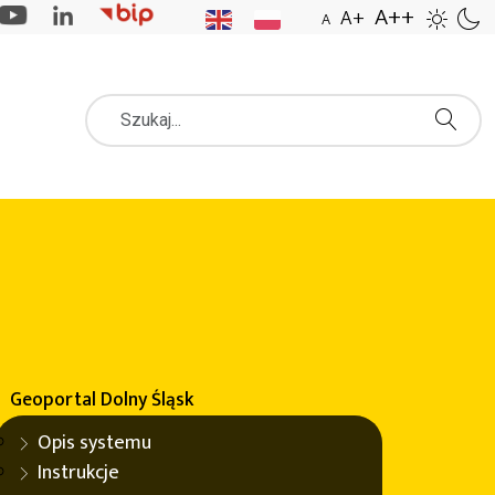
A++
A+
A
Szukaj
. wybranych powiatów województwa dolnośląskiego wraz z
Geoportal
Dolny Śląsk
Opis systemu
ów Topograficznych (BDOT10k) dla
Instrukcje