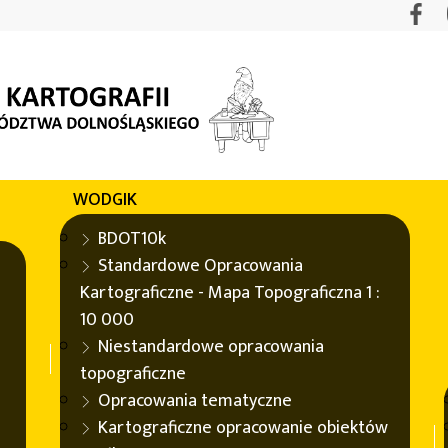
WODGIK
ę Bazy Danych Obiektów Topograficznych (BDOT10k) dla 10
BDOT10k
Standardowe Opracowania
Kartograficzne - Mapa Topograficzna 1 :
10 000
Niestandardowe opracowania
topograficzne
Opracowania tematyczne
m na aktualizację Bazy Danych Obiekt
Kartograficzne opracowanie obiektów