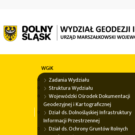
WGiK
WGiK
Ogłoszenie o zamówieniu publicznym na aktualizacj
rzeźbą terenu
Zadania Wydziału
Struktura Wydziału
Wojewódzki Ośrodek Dokumentacji
Aktualności
Geodezyjnej i Kartograficznej
Dział ds. Dolnośląskiej Infrastruktury
Informacji Przestrzennej
Ogłoszenie o zamówieniu publiczny
Dział ds. Ochrony Gruntów Rolnych