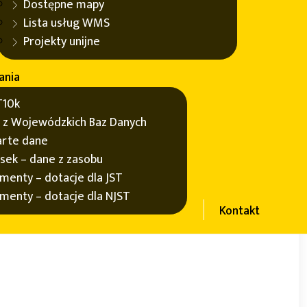
nu
Dostępne mapy
Lista usług WMS
tów Topograficznych (BDOT10k) dla 10. wybranych
Projekty unijne
ania
10k
h programu „Fundusze Europejskie dla Dolnego
 z Wojewódzkich Baz Danych
sług publicznych" , w ramach projektu pn.
rte dane
w informacyjnych oraz e-usług publicznych
sek – dane z zasobu
menty – dotacje dla JST
menty – dotacje dla NJST
Kontakt