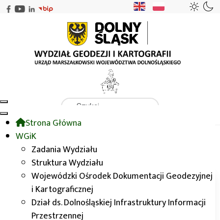
Szukaj
Strona Główna
WGiK
WGiK
Wizyta koła geograficznego działającego w Liceum nr XIII we
Zadania Wydziału
Wrocławiu
Struktura Wydziału
Wojewódzki Ośrodek Dokumentacji Geodezyjnej
Aktualności
i Kartograficznej
Dział ds. Dolnośląskiej Infrastruktury Informacji
Przestrzennej