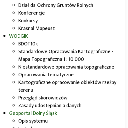
Wizyta koła geograficznego
Dział ds. Ochrony Gruntów Rolnych
działającego w Liceum nr XIII
Konferencje
we Wrocławiu
Konkursy
Krasnal Mapeusz
7 marca br. odwiedzili nas Uczniowie z koła
WODGIK
geograficznego działającego w Liceum nr XIII we
BDOT10k
Wrocławiu. Tematem spotkania była prezentacja
Standardowe Opracowania Kartograficzne -
Geoportalu
Dolny Śląsk
jako narzędzia do
Mapa Topograficzna 1 : 10 000
samodzielnego tworzenia map. Uczniowie
Niestandardowe opracowania topograficzne
poznali zasady zakładania zbiorów danych
Opracowania tematyczne
przestrzennych i przygotowali swoje pierwsze
Kartograficzne opracowanie obiektów rzeźby
mapy na platformie Geoportal
Dolny Śląsk
.
terenu
Przegląd skorowidzów
Zasady udostępniania danych
Geoportal
Dolny Śląsk
Opis systemu