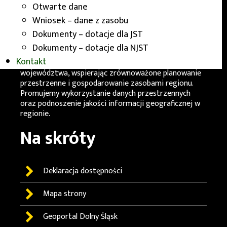
Wrocławiu.
Otwarte dane
Wniosek – dane z zasobu
Działania
WGiK
mają na celu zapewnienie rzetelnych i
aktualnych informacji przestrzennych, które
Dokumenty – dotacje dla JST
wspomagają działania administracji samorządowej.
Dokumenty – dotacje dla NJST
Wydział odgrywa istotną rolę w rozwoju
Kontakt
infrastruktury informacji przestrzennej
województwa, wspierając zrównoważone planowanie
przestrzenne i gospodarowanie zasobami regionu.
Promujemy wykorzystanie danych przestrzennych
oraz podnoszenie jakości informacji geograficznej w
regionie.
Na skróty
Deklaracja dostępności
Mapa strony
Geoportal
Dolny Śląsk