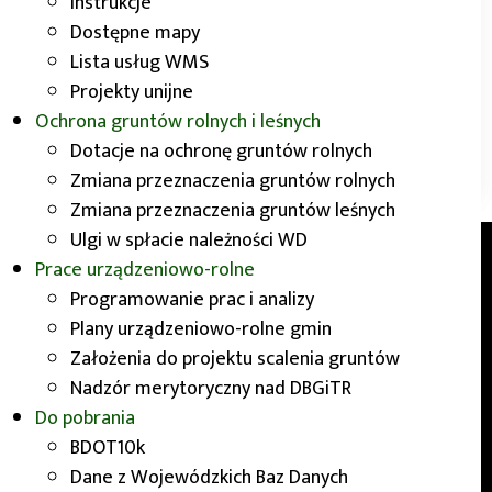
Instrukcje
Dostępne mapy
Lista usług WMS
Projekty unijne
Ochrona gruntów rolnych i leśnych
Dotacje na ochronę gruntów rolnych
Zmiana przeznaczenia gruntów rolnych
Zmiana przeznaczenia gruntów leśnych
Ulgi w spłacie należności WD
Prace urządzeniowo-rolne
O nas
Programowanie prac i analizy
Plany urządzeniowo-rolne gmin
Założenia do projektu scalenia gruntów
Wydział Geodezji i Kartografii Urzędu
Nadzór merytoryczny nad DBGiTR
Marszałkowskiego Województwa Dolnośląskiego
realizuje zadania związane z opracowywaniem,
Do pobrania
gromadzeniem i udostępnianiem danych
BDOT10k
przestrzennych dla obszaru Dolnego Śląska. Nasza
Dane z Wojewódzkich Baz Danych
siedziba mieści się przy ul. Dobrzyńskiej 21/23 we